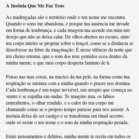
A Insônia Que Me Faz Teus
As madrugadas são o território onde o teu nome me encontra.
Quando o sono me abandona, é porque tua ausência me invade
em forma de lembrança, e cada imagem tua acende em mim um
desejo que não se deixa calar. De olhos abertos no escuro, sinto
teu corpo inteiro se projetar sobre o lençol, como se a distância se
dissolvesse na febre da imaginação. É nesse silêncio da noite que
teu cheiro retorna, que o som dos teus gemidos ecoa dentro da
minha mente, e que meu corpo desperta faminto de ti.
Penso nas tuas coxas, na maciez da tua pele, na forma como tua
respiração se mistura com a minha quando o prazer nos domina.
Cada lembrança é um toque invisível, um arrepio que começa no
ventre e se espalha em ondas. Te imagino nua, os lábios
entreabertos, o olhar rendido, e o calor do teu corpo me
chamando como se o próprio tempo parasse para nos assistir. A
insônia deixa de ser castigo e se transforma em ritual secreto,
onde só existe o teu nome e o som da minha respiração pesada.
Entre pensamentos e delírios, minha mente te recria em todos os