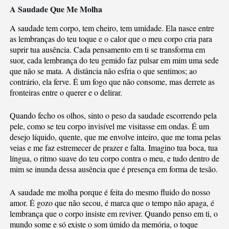
A Saudade Que Me Molha
A saudade tem corpo, tem cheiro, tem umidade. Ela nasce entre
as lembranças do teu toque e o calor que o meu corpo cria para
suprir tua ausência. Cada pensamento em ti se transforma em
suor, cada lembrança do teu gemido faz pulsar em mim uma sede
que não se mata. A distância não esfria o que sentimos; ao
contrário, ela ferve. É um fogo que não consome, mas derrete as
fronteiras entre o querer e o delirar.
Quando fecho os olhos, sinto o peso da saudade escorrendo pela
pele, como se teu corpo invisível me visitasse em ondas. É um
desejo líquido, quente, que me envolve inteiro, que me toma pelas
veias e me faz estremecer de prazer e falta. Imagino tua boca, tua
língua, o ritmo suave do teu corpo contra o meu, e tudo dentro de
mim se inunda dessa ausência que é presença em forma de tesão.
A saudade me molha porque é feita do mesmo fluido do nosso
amor. É gozo que não secou, é marca que o tempo não apaga, é
lembrança que o corpo insiste em reviver. Quando penso em ti, o
mundo some e só existe o som úmido da memória, o toque