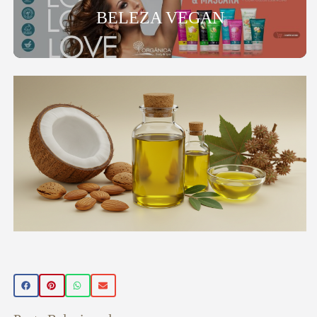
BELEZA VEGAN
Beleza Vegan
🌿 Realce sua beleza de forma natural! Conheça nossos
produtos de beleza veganos 💚 Use o cupom PRIMEIRA15
e ganhe 15% OFF na sua primeira compra! Aproveite! ✨