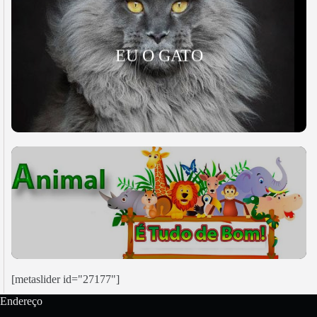
EU O GATO
[metaslider id="27177"]
Endereço