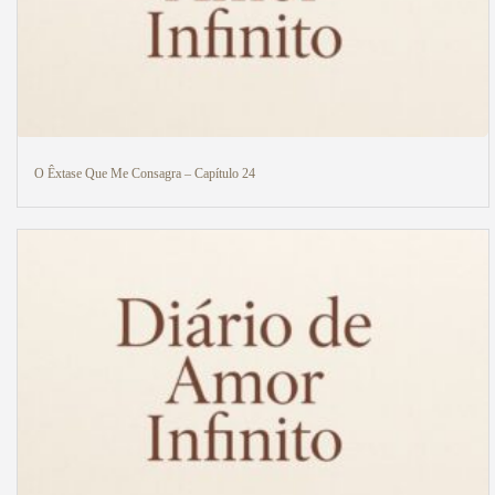
O Êxtase Que Me Consagra – Capítulo 24