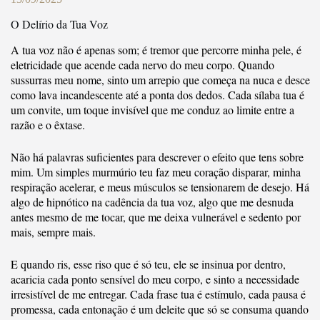
O Delírio da Tua Voz
A tua voz não é apenas som; é tremor que percorre minha pele, é
eletricidade que acende cada nervo do meu corpo. Quando
sussurras meu nome, sinto um arrepio que começa na nuca e desce
como lava incandescente até a ponta dos dedos. Cada sílaba tua é
um convite, um toque invisível que me conduz ao limite entre a
razão e o êxtase.
Não há palavras suficientes para descrever o efeito que tens sobre
mim. Um simples murmúrio teu faz meu coração disparar, minha
respiração acelerar, e meus músculos se tensionarem de desejo. Há
algo de hipnótico na cadência da tua voz, algo que me desnuda
antes mesmo de me tocar, que me deixa vulnerável e sedento por
mais, sempre mais.
E quando ris, esse riso que é só teu, ele se insinua por dentro,
acaricia cada ponto sensível do meu corpo, e sinto a necessidade
irresistível de me entregar. Cada frase tua é estímulo, cada pausa é
promessa, cada entonação é um deleite que só se consuma quando