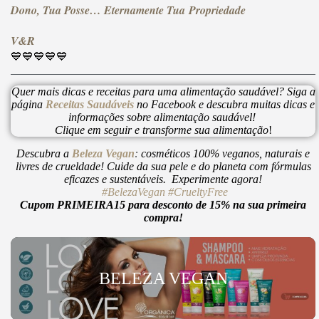
Dono, Tua Posse… Eternamente Tua Propriedade
V&R
💙💙💙💙💙
Quer mais dicas e receitas para uma alimentação saudável? Siga a
página
Receitas Saudáveis
no Facebook e descubra muitas dicas e
informações sobre alimentação saudável!
Clique em seguir e transforme sua alimentação
!
Descubra a
Beleza Vegan
:
cosméticos 100% veganos, naturais e
livres de crueldade! Cuide da sua pele e do planeta com fórmulas
eficazes e sustentáveis. Experimente agora!
#BelezaVegan
#CrueltyFree
Cupom PRIMEIRA15 para desconto de 15% na sua primeira
compra!
BELEZA VEGAN