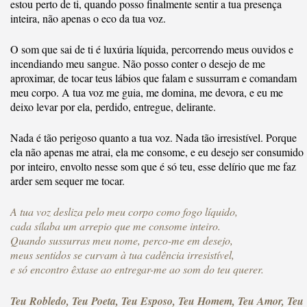
estou perto de ti, quando posso finalmente sentir a tua presença
inteira, não apenas o eco da tua voz.
O som que sai de ti é luxúria líquida, percorrendo meus ouvidos e
incendiando meu sangue. Não posso conter o desejo de me
aproximar, de tocar teus lábios que falam e sussurram e comandam
meu corpo. A tua voz me guia, me domina, me devora, e eu me
deixo levar por ela, perdido, entregue, delirante.
Nada é tão perigoso quanto a tua voz. Nada tão irresistível. Porque
ela não apenas me atrai, ela me consome, e eu desejo ser consumido
por inteiro, envolto nesse som que é só teu, esse delírio que me faz
arder sem sequer me tocar.
A tua voz desliza pelo meu corpo como fogo líquido,
cada sílaba um arrepio que me consome inteiro.
Quando sussurras meu nome, perco-me em desejo,
meus sentidos se curvam à tua cadência irresistível,
e só encontro êxtase ao entregar-me ao som do teu querer.
Teu Robledo, Teu Poeta, Teu Esposo, Teu Homem, Teu Amor, Teu