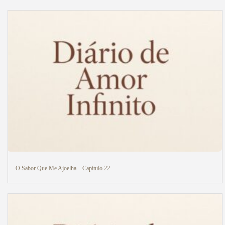
O Sabor Que Me Ajoelha – Capítulo 22