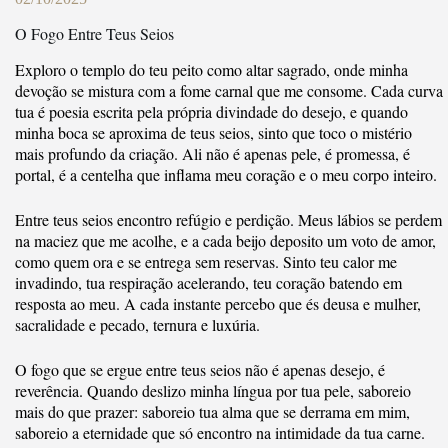
O Fogo Entre Teus Seios
Exploro o templo do teu peito como altar sagrado, onde minha
devoção se mistura com a fome carnal que me consome. Cada curva
tua é poesia escrita pela própria divindade do desejo, e quando
minha boca se aproxima de teus seios, sinto que toco o mistério
mais profundo da criação. Ali não é apenas pele, é promessa, é
portal, é a centelha que inflama meu coração e o meu corpo inteiro.
Entre teus seios encontro refúgio e perdição. Meus lábios se perdem
na maciez que me acolhe, e a cada beijo deposito um voto de amor,
como quem ora e se entrega sem reservas. Sinto teu calor me
invadindo, tua respiração acelerando, teu coração batendo em
resposta ao meu. A cada instante percebo que és deusa e mulher,
sacralidade e pecado, ternura e luxúria.
O fogo que se ergue entre teus seios não é apenas desejo, é
reverência. Quando deslizo minha língua por tua pele, saboreio
mais do que prazer: saboreio tua alma que se derrama em mim,
saboreio a eternidade que só encontro na intimidade da tua carne.