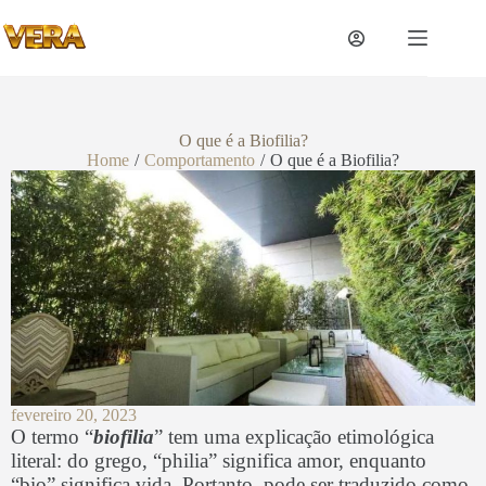
O que é a Biofilia?
Home
/
Comportamento
/
O que é a Biofilia?
fevereiro 20, 2023
O termo “
biofilia
” tem uma explicação etimológica
literal: do grego, “philia” significa amor, enquanto
“bio” significa vida. Portanto, pode ser traduzido como