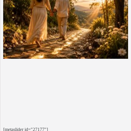
[metaslider id="27177"]