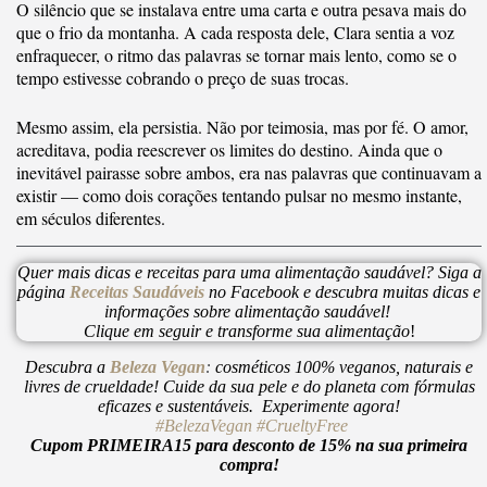
O silêncio que se instalava entre uma carta e outra pesava mais do
que o frio da montanha. A cada resposta dele, Clara sentia a voz
enfraquecer, o ritmo das palavras se tornar mais lento, como se o
tempo estivesse cobrando o preço de suas trocas.
Mesmo assim, ela persistia. Não por teimosia, mas por fé. O amor,
acreditava, podia reescrever os limites do destino. Ainda que o
inevitável pairasse sobre ambos, era nas palavras que continuavam a
existir — como dois corações tentando pulsar no mesmo instante,
em séculos diferentes.
Quer mais dicas e receitas para uma alimentação saudável? Siga a
página
Receitas Saudáveis
no Facebook e descubra muitas dicas e
informações sobre alimentação saudável!
Clique em seguir e transforme sua alimentação
!
Descubra a
Beleza Vegan
:
cosméticos 100% veganos, naturais e
livres de crueldade! Cuide da sua pele e do planeta com fórmulas
eficazes e sustentáveis. Experimente agora!
#BelezaVegan
#CrueltyFree
Cupom PRIMEIRA15 para desconto de 15% na sua primeira
compra!