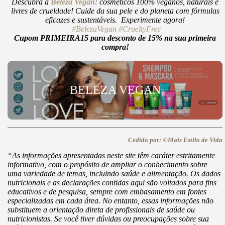
Descubra a
Beleza Vegan
:
cosméticos 100% veganos, naturais e
livres de crueldade! Cuide da sua pele e do planeta com fórmulas
eficazes e sustentáveis. Experimente agora!
#BelezaVegan
#CrueltyFree
Cupom PRIMEIRA15 para desconto de 15% na sua primeira
compra!
BELEZA VEGAN
Cedido por: ©Mais Estilo de Vida
“As informações apresentadas neste site têm caráter estritamente
informativo, com o propósito de ampliar o conhecimento sobre
uma variedade de temas, incluindo saúde e alimentação. Os dados
nutricionais e as declarações contidas aqui são voltados para fins
educativos e de pesquisa, sempre com embasamento em fontes
especializadas em cada área. No entanto, essas informações não
substituem a orientação direta de profissionais de saúde ou
nutricionistas. Se você tiver dúvidas ou preocupações sobre sua