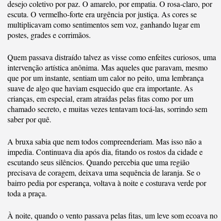
desejo coletivo por paz. O amarelo, por empatia. O rosa-claro, por
escuta. O vermelho-forte era urgência por justiça. As cores se
multiplicavam como sentimentos sem voz, ganhando lugar em
postes, grades e corrimãos.
Quem passava distraído talvez as visse como enfeites curiosos, uma
intervenção artística anônima. Mas aqueles que paravam, mesmo
que por um instante, sentiam um calor no peito, uma lembrança
suave de algo que haviam esquecido que era importante. As
crianças, em especial, eram atraídas pelas fitas como por um
chamado secreto, e muitas vezes tentavam tocá-las, sorrindo sem
saber por quê.
A bruxa sabia que nem todos compreenderiam. Mas isso não a
impedia. Continuava dia após dia, fitando os rostos da cidade e
escutando seus silêncios. Quando percebia que uma região
precisava de coragem, deixava uma sequência de laranja. Se o
bairro pedia por esperança, voltava à noite e costurava verde por
toda a praça.
À noite, quando o vento passava pelas fitas, um leve som ecoava no