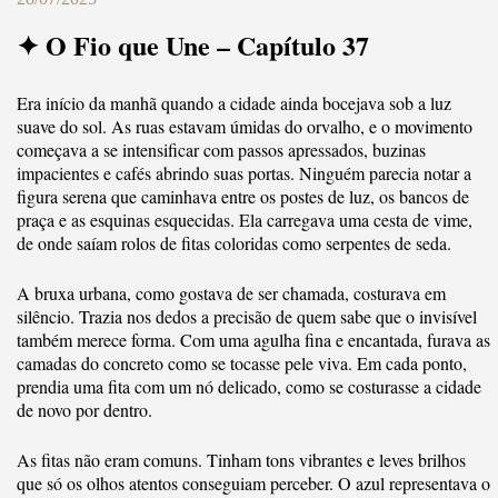
✦ O Fio que Une – Capítulo 37
Era início da manhã quando a cidade ainda bocejava sob a luz
suave do sol. As ruas estavam úmidas do orvalho, e o movimento
começava a se intensificar com passos apressados, buzinas
impacientes e cafés abrindo suas portas. Ninguém parecia notar a
figura serena que caminhava entre os postes de luz, os bancos de
praça e as esquinas esquecidas. Ela carregava uma cesta de vime,
de onde saíam rolos de fitas coloridas como serpentes de seda.
A bruxa urbana, como gostava de ser chamada, costurava em
silêncio. Trazia nos dedos a precisão de quem sabe que o invisível
também merece forma. Com uma agulha fina e encantada, furava as
camadas do concreto como se tocasse pele viva. Em cada ponto,
prendia uma fita com um nó delicado, como se costurasse a cidade
de novo por dentro.
As fitas não eram comuns. Tinham tons vibrantes e leves brilhos
que só os olhos atentos conseguiam perceber. O azul representava o