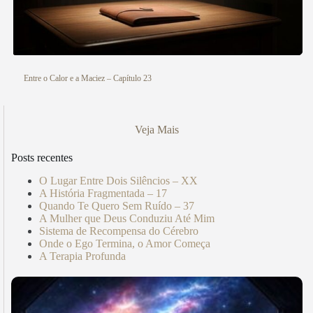
Entre o Calor e a Maciez – Capítulo 23
Veja Mais
Posts recentes
O Lugar Entre Dois Silêncios – XX
A História Fragmentada – 17
Quando Te Quero Sem Ruído – 37
A Mulher que Deus Conduziu Até Mim
Sistema de Recompensa do Cérebro
Onde o Ego Termina, o Amor Começa
A Terapia Profunda