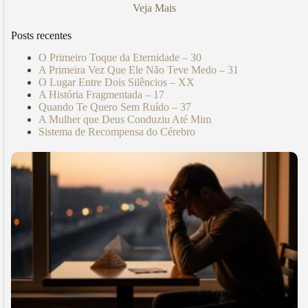
Veja Mais
Posts recentes
O Primeiro Toque da Eternidade – 30
A Primeira Vez Que Ele Não Teve Medo – 31
O Lugar Entre Dois Silêncios – XX
A História Fragmentada – 17
Quando Te Quero Sem Ruído – 37
A Mulher que Deus Conduziu Até Mim
Sistema de Recompensa do Cérebro