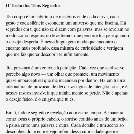
O Tesão dos Teus Segredos
Teu corpo é um labirinto de mistérios onde cada curva, cada
gesto e cada silêncio escondem um universo que me fascina. Há
segredos em ti que não se dizem com palavras, mas se revelam no
modo como respiras, no leve tremor que percorre tua pele quando
o desejo desperta. É nessa linguagem muda que encontro o
encanto mais profundo, essa mistura de curiosidade e vertigem
que me faz querer descobrir-te infinitamente.
Tua presença é um convite à perdição. Cada vez que te observo,
percebo algo novo — um olhar que promete, um movimento
quase imperceptível que me incendeia por dentro. Há em ti uma
arte natural de provocar, de deixar vestígios de intenção no ar, e é
nesses rastros invisíveis que minha mente se perde. Não é apenas
o desejo físico, é o enigma que tu és.
Em ti, tudo é segredo e revelação ao mesmo tempo. A maneira
como tocas o próprio cabelo, o sorriso contido antes de um beijo,
a pausa entre uma palavra e outra. Cada detalhe é um aceno ao
desconhecido, e eu me vejo refém dessa curiosidade que me