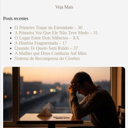
Veja Mais
Posts recentes
O Primeiro Toque da Eternidade – 30
A Primeira Vez Que Ele Não Teve Medo – 31
O Lugar Entre Dois Silêncios – XX
A História Fragmentada – 17
Quando Te Quero Sem Ruído – 37
A Mulher que Deus Conduziu Até Mim
Sistema de Recompensa do Cérebro