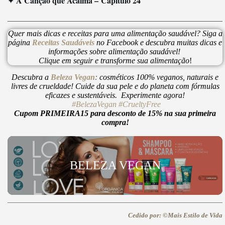
A Canção que Acalma –
Capítulo 24
✦
Quer mais dicas e receitas para uma alimentação saudável? Siga a
página
Receitas Saudáveis
no Facebook e descubra muitas dicas e
informações sobre alimentação saudável!
Clique em seguir e transforme sua alimentação
!
Descubra a
Beleza Vegan
:
cosméticos 100% veganos, naturais e
livres de crueldade! Cuide da sua pele e do planeta com fórmulas
eficazes e sustentáveis. Experimente agora!
#BelezaVegan
#CrueltyFree
Cupom PRIMEIRA15 para desconto de 15% na sua primeira
compra!
BELEZA VEGAN
Cedido por: ©Mais Estilo de Vida