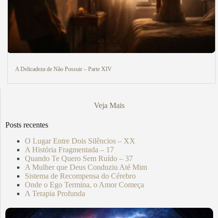
A Delicadeza de Não Possuir – Parte XIV
Veja Mais
Posts recentes
O Lugar Entre Dois Silêncios – XX
A História Fragmentada – 17
Quando Te Quero Sem Ruído – 37
A Mulher que Deus Conduziu Até Mim
Sistema de Recompensa do Cérebro
Onde o Ego Termina, o Amor Começa
A Terapia Profunda