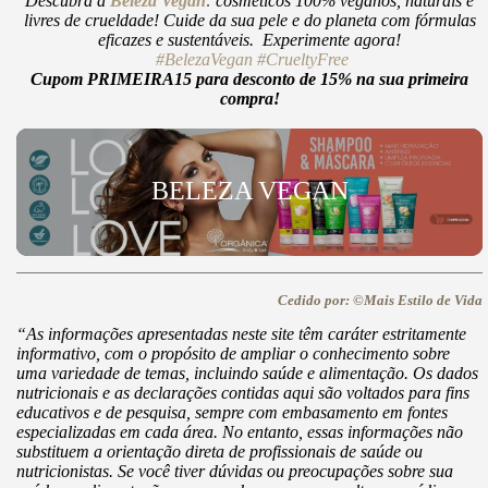
Descubra a
Beleza Vegan
:
cosméticos 100% veganos, naturais e
livres de crueldade! Cuide da sua pele e do planeta com fórmulas
eficazes e sustentáveis. Experimente agora!
#BelezaVegan
#CrueltyFree
Cupom PRIMEIRA15 para desconto de 15% na sua primeira
compra!
BELEZA VEGAN
Cedido por: ©Mais Estilo de Vida
“As informações apresentadas neste site têm caráter estritamente
informativo, com o propósito de ampliar o conhecimento sobre
uma variedade de temas, incluindo saúde e alimentação. Os dados
nutricionais e as declarações contidas aqui são voltados para fins
educativos e de pesquisa, sempre com embasamento em fontes
especializadas em cada área. No entanto, essas informações não
substituem a orientação direta de profissionais de saúde ou
nutricionistas. Se você tiver dúvidas ou preocupações sobre sua