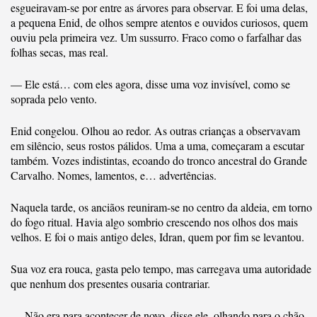
esgueiravam-se por entre as árvores para observar. E foi uma delas,
a pequena Enid, de olhos sempre atentos e ouvidos curiosos, quem
ouviu pela primeira vez. Um sussurro. Fraco como o farfalhar das
folhas secas, mas real.
— Ele está… com eles agora, disse uma voz invisível, como se
soprada pelo vento.
Enid congelou. Olhou ao redor. As outras crianças a observavam
em silêncio, seus rostos pálidos. Uma a uma, começaram a escutar
também. Vozes indistintas, ecoando do tronco ancestral do Grande
Carvalho. Nomes, lamentos, e… advertências.
Naquela tarde, os anciãos reuniram-se no centro da aldeia, em torno
do fogo ritual. Havia algo sombrio crescendo nos olhos dos mais
velhos. E foi o mais antigo deles, Idran, quem por fim se levantou.
Sua voz era rouca, gasta pelo tempo, mas carregava uma autoridade
que nenhum dos presentes ousaria contrariar.
— Não era para acontecer de novo, disse ele, olhando para o chão.