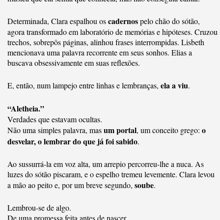
cadernos
Determinada, Clara espalhou os
pelo chão do sótão,
agora transformado em laboratório de memórias e hipóteses. Cruzou
trechos, sobrepôs páginas, alinhou frases interrompidas. Lisbeth
mencionava uma palavra recorrente em seus sonhos. Elias a
buscava obsessivamente em suas reflexões.
ela a viu
E, então, num lampejo entre linhas e lembranças,
.
“Aletheia.”
Verdades que estavam ocultas.
um portal
o
Não uma simples palavra, mas
, um conceito grego:
desvelar, o lembrar do que já foi sabido
.
Ao sussurrá-la em voz alta, um arrepio percorreu-lhe a nuca. As
luzes do sótão piscaram, e o espelho tremeu levemente. Clara levou
soube
a mão ao peito e, por um breve segundo,
.
Lembrou-se de algo.
De uma promessa feita antes de nascer.