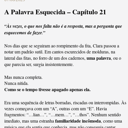
A Palavra Esquecida – Capítulo 21
“Às vezes, o que nos falta não é a resposta, mas a pergunta que
esquecemos de fazer.”
Nos dias que se seguiram ao rompimento da fita, Clara passou a
notar um padrão sutil. Em cantos escurecidos de molduras, na
uma palavra
lateral das fitas, no forro de um dos cadernos,
, ou o
que parecia ser, surgia insistentemente.
Mas nunca completa.
Nunca nítida.
Como se o tempo tivesse apagado apenas ela.
Era uma sequência de letras borradas, riscadas ou interrompidas. Às
vezes começava com um “A”, outras com um “E”. Havia
fragmentos: “…lian…”, “…mem…”, “…thos”. Nenhum sentido
familiaridade incômoda
imediato, mas uma estranha
, como uma
música que ela sentia que conhecia, mas não conseguia cantar.