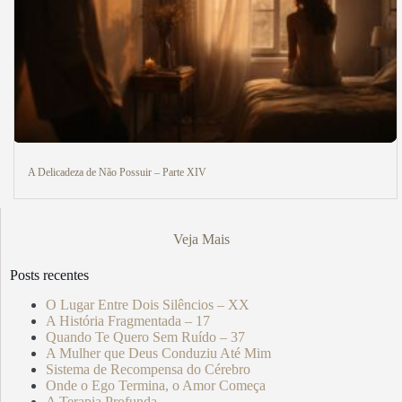
A Delicadeza de Não Possuir – Parte XIV
Veja Mais
Posts recentes
O Lugar Entre Dois Silêncios – XX
A História Fragmentada – 17
Quando Te Quero Sem Ruído – 37
A Mulher que Deus Conduziu Até Mim
Sistema de Recompensa do Cérebro
Onde o Ego Termina, o Amor Começa
A Terapia Profunda