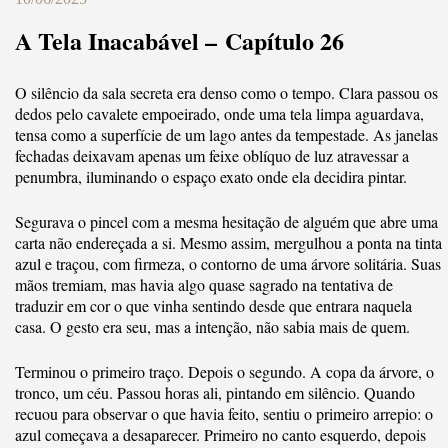
A Tela Inacabável – Capítulo 26
O silêncio da sala secreta era denso como o tempo. Clara passou os
dedos pelo cavalete empoeirado, onde uma tela limpa aguardava,
tensa como a superfície de um lago antes da tempestade. As janelas
fechadas deixavam apenas um feixe oblíquo de luz atravessar a
penumbra, iluminando o espaço exato onde ela decidira pintar.
Segurava o pincel com a mesma hesitação de alguém que abre uma
carta não endereçada a si. Mesmo assim, mergulhou a ponta na tinta
azul e traçou, com firmeza, o contorno de uma árvore solitária. Suas
mãos tremiam, mas havia algo quase sagrado na tentativa de
traduzir em cor o que vinha sentindo desde que entrara naquela
casa. O gesto era seu, mas a intenção, não sabia mais de quem.
Terminou o primeiro traço. Depois o segundo. A copa da árvore, o
tronco, um céu. Passou horas ali, pintando em silêncio. Quando
recuou para observar o que havia feito, sentiu o primeiro arrepio: o
azul começava a desaparecer. Primeiro no canto esquerdo, depois