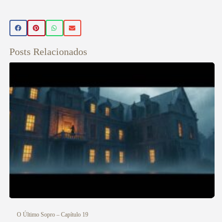
Beleza Vegan
🌿 Realce sua beleza de forma natural! Conheça nossos
produtos de beleza veganos 💚 Use o cupom PRIMEIRA15
e ganhe 15% OFF na sua primeira compra! Aproveite! ✨
Posts Relacionados
Veja aqui
O Último Sopro – Capítulo 19