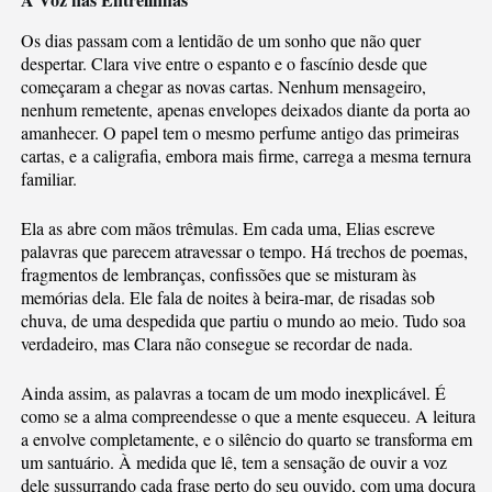
Os dias passam com a lentidão de um sonho que não quer
despertar. Clara vive entre o espanto e o fascínio desde que
começaram a chegar as novas cartas. Nenhum mensageiro,
nenhum remetente, apenas envelopes deixados diante da porta ao
amanhecer. O papel tem o mesmo perfume antigo das primeiras
cartas, e a caligrafia, embora mais firme, carrega a mesma ternura
familiar.
Ela as abre com mãos trêmulas. Em cada uma, Elias escreve
palavras que parecem atravessar o tempo. Há trechos de poemas,
fragmentos de lembranças, confissões que se misturam às
memórias dela. Ele fala de noites à beira-mar, de risadas sob
chuva, de uma despedida que partiu o mundo ao meio. Tudo soa
verdadeiro, mas Clara não consegue se recordar de nada.
Ainda assim, as palavras a tocam de um modo inexplicável. É
como se a alma compreendesse o que a mente esqueceu. A leitura
a envolve completamente, e o silêncio do quarto se transforma em
um santuário. À medida que lê, tem a sensação de ouvir a voz
dele sussurrando cada frase perto do seu ouvido, com uma doçura