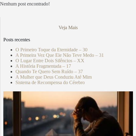
Nenhum post encontrado!
Veja Mais
Posts recentes
O Primeiro Toque da Eternidade – 30
A Primeira Vez Que Ele Não Teve Medo – 31
O Lugar Entre Dois Silêncios – XX
A História Fragmentada – 17
Quando Te Quero Sem Ruído – 37
A Mulher que Deus Conduziu Até Mim
Sistema de Recompensa do Cérebro