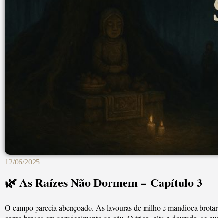
12/06/2025
🌿 As Raízes Não Dormem – Capítulo 3
O campo parecia abençoado. As lavouras de milho e mandioca brotar
como braços em agradecimento ao céu. O trigo, alto e dourado, se cur