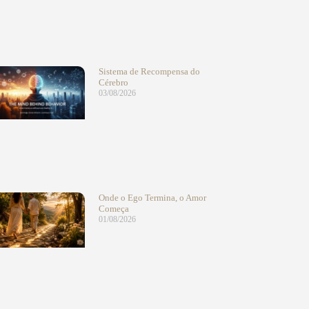
Sistema de Recompensa do
Cérebro
03/08/2026
Onde o Ego Termina, o Amor
Começa
01/08/2026