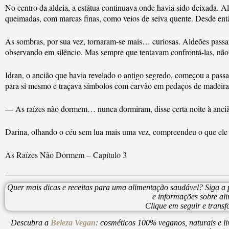
No centro da aldeia, a estátua continuava onde havia sido deixada.
queimadas, com marcas finas, como veios de seiva quente. Desde ent
As sombras, por sua vez, tornaram-se mais… curiosas. Aldeões passar
observando em silêncio. Mas sempre que tentavam confrontá-las, nã
Idran, o ancião que havia revelado o antigo segredo, começou a passa
para si mesmo e traçava símbolos com carvão em pedaços de madeira, 
— As raízes não dormem… nunca dormiram, disse certa noite à anciã
Darina, olhando o céu sem lua mais uma vez, compreendeu o que ele qu
As Raízes Não Dormem –
Capítulo 3
Quer mais dicas e receitas para uma alimentação saudável? Siga a
e informações sobre al
Clique em seguir e trans
Descubra a
Beleza Vegan
:
cosméticos 100% veganos, naturais e li