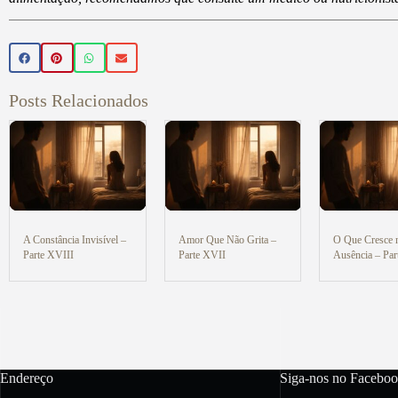
Posts Relacionados
A Constância Invisível –
Amor Que Não Grita –
O Que Cresce 
Parte XVIII
Parte XVII
Ausência – Pa
Endereço
Siga-nos no Faceboo