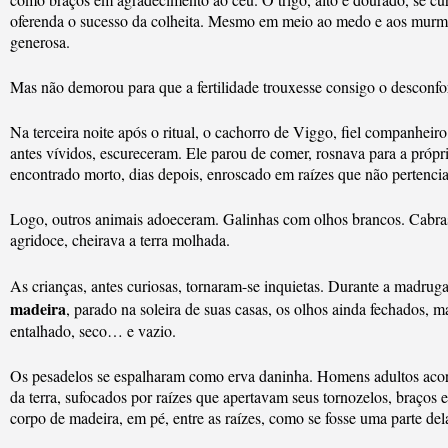
oferenda o sucesso da colheita. Mesmo em meio ao medo e aos murmúr
generosa.
Mas não demorou para que a fertilidade trouxesse consigo o desconfo
Na terceira noite após o ritual, o cachorro de Viggo, fiel companheir
antes vívidos, escureceram. Ele parou de comer, rosnava para a própr
encontrado morto, dias depois, enroscado em raízes que não pertenci
Logo, outros animais adoeceram. Galinhas com olhos brancos. Cabras 
agridoce, cheirava a terra molhada.
As crianças, antes curiosas, tornaram-se inquietas. Durante a madrug
madeira
, parado na soleira de suas casas, os olhos ainda fechados,
entalhado, seco… e vazio.
Os pesadelos se espalharam como erva daninha. Homens adultos aco
da terra, sufocados por raízes que apertavam seus tornozelos, braços
corpo de madeira, em pé, entre as raízes, como se fosse uma parte del