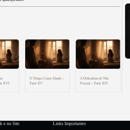
na
O Tempo Como Aliado –
A Delicadeza de Não
rte XVI
Parte XV
Possuir – Parte XIV
k e no Site
Links Importantes