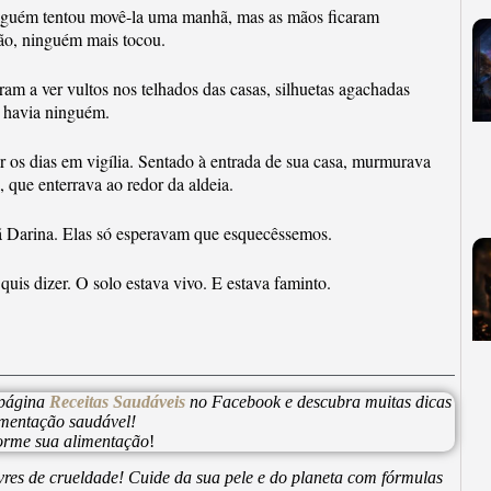
 Alguém tentou movê-la uma manhã, mas as mãos ficaram
ão, ninguém mais tocou.
am a ver vultos nos telhados das casas, silhuetas agachadas
o havia ninguém.
r os dias em vigília. Sentado à entrada de sua casa, murmurava
que enterrava ao redor da aldeia.
 Darina. Elas só esperavam que esquecêssemos.
is dizer. O solo estava vivo. E estava faminto.
 página
Receitas Saudáveis
no Facebook e descubra muitas dicas
imentação saudável!
forme sua alimentação
!
vres de crueldade! Cuide da sua pele e do planeta com fórmulas