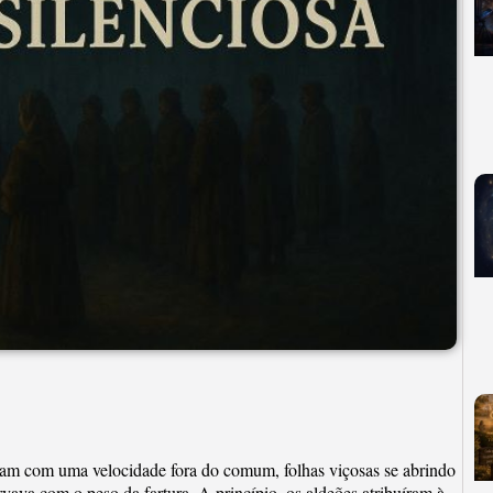
am com uma velocidade fora do comum, folhas viçosas se abrindo
vava com o peso da fartura. A princípio, os aldeões atribuíram à