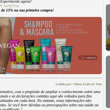
. Experimente agora!
#CrueltyFree
e 15% na sua primeira compra!
 VEGAN
Cedido por: ©Mais Estilo de Vida
nformativo, com o propósito de ampliar o conhecimento sobre uma
onais e as declarações contidas aqui são voltados para fins
alizadas em cada área. No entanto, essas informações não
nistas. Se você tiver dúvidas ou preocupações sobre sua saúde ou
 qualificado.”