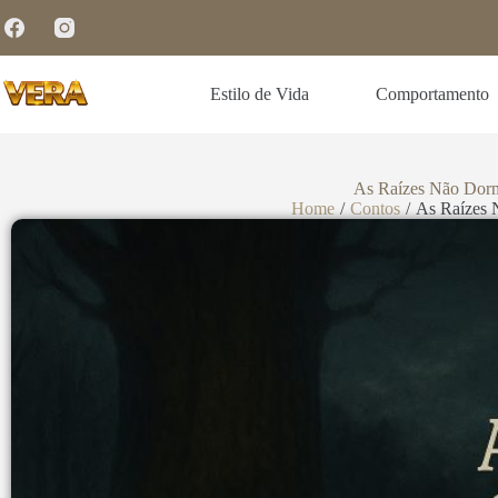
Estilo de Vida
Comportamento
As Raízes Não Dorm
Home
/
Contos
/
As Raízes 