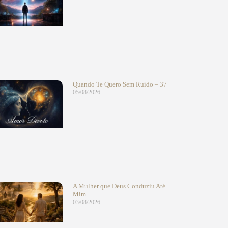
Quando Te Quero Sem Ruído – 37
05/08/2026
A Mulher que Deus Conduziu Até
Mim
03/08/2026