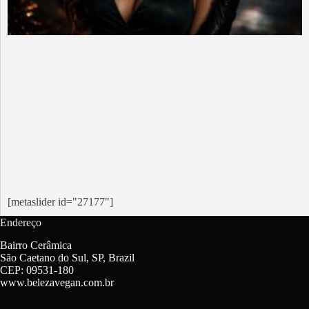
[metaslider id="27177"]
Endereço
Bairro Cerâmica
São Caetano do Sul, SP, Brazil
CEP: 09531-180
www.belezavegan.com.br