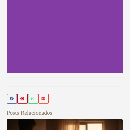
Beleza Vegan
🌿 Realce sua beleza de forma natural!
Conheça nossos produtos de beleza
veganos 💚 Use o cupom PRIMEIRA15 e
Posts Relacionados
ganhe 15% OFF na sua primeira compra!
Aproveite! ✨