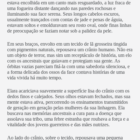
estava encolhida em um canto mais resguardado, a luz fraca de
uma fogueira distante dançando nas paredes rochosas e
iluminando sua face serena. Seus longos cabelos escuros,
usualmente trançados com contas de jade e penas de águia,
estavam soltos e emolduravam seu rosto oval, onde finas linhas
de preocupação se faziam notar sob a palidez da pele.
Em seus braços, envolto em um tecido de lã grosseira tingida
com pigmentos naturais, repousava um crânio humano. Não era
um objeto de terror, mas sim um receptáculo de história, um elo
com os ancestrais que guiavam e protegiam sua gente. As
órbitas vazias pareciam fitá-la com uma sabedoria silenciosa, e
a forma delicada dos ossos da face contava histórias de uma
vida vivida há muito tempo.
Elara acariciava suavemente a superfície lisa do crânio com os
dedos finos e calejados. Seus olhos estavam fechados, mas sua
mente estava ativa, percorrendo os ensinamentos transmitidos
de geração em geração pelas mulheres da sua linhagem. Ela
buscava nas memórias ancestrais a cura para a doença que
assolava sua tribo, uma febre estranha que roubava a força e a
vitalidade dos jovens guerreiros e das mães nutrizes.
Ao lado do crânio, sobre o tecido, repousava uma pequena