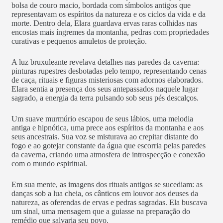
bolsa de couro macio, bordada com símbolos antigos que
representavam os espíritos da natureza e os ciclos da vida e da
morte. Dentro dela, Elara guardava ervas raras colhidas nas
encostas mais íngremes da montanha, pedras com propriedades
curativas e pequenos amuletos de proteção.
A luz bruxuleante revelava detalhes nas paredes da caverna:
pinturas rupestres desbotadas pelo tempo, representando cenas
de caça, rituais e figuras misteriosas com adornos elaborados.
Elara sentia a presença dos seus antepassados naquele lugar
sagrado, a energia da terra pulsando sob seus pés descalços.
Um suave murmúrio escapou de seus lábios, uma melodia
antiga e hipnótica, uma prece aos espíritos da montanha e aos
seus ancestrais. Sua voz se misturava ao crepitar distante do
fogo e ao gotejar constante da água que escorria pelas paredes
da caverna, criando uma atmosfera de introspecção e conexão
com o mundo espiritual.
Em sua mente, as imagens dos rituais antigos se sucediam: as
danças sob a lua cheia, os cânticos em louvor aos deuses da
natureza, as oferendas de ervas e pedras sagradas. Ela buscava
um sinal, uma mensagem que a guiasse na preparação do
remédio que salvaria seu povo.