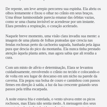
De repente, um leve arrepio percorreu sua espinha. Ela abriu os
olhos lentamente e fixou o olhar no crânio em seus braços.
Uma tênue luminosidade parecia emanar das órbitas vazias,
como se uma chama invisível se acendesse por um instante.
Elara prendeu a respiração, o coração acelerado.
Naquele breve momento, uma visão clara invadiu sua mente: a
imagem de uma planta de folhas prateadas que crescia nas
fendas rochosas perto da cachoeira sagrada, banhada pela água
pura que descia do pico da montanha. Ela nunca tinha prestado
atenção àquela planta antes, mas agora sabia que ali residia a
cura.
Com um misto de alívio e determinação, Elara se levantou
cuidadosamente, envolvendo o crânio no tecido e colocando-o
de volta em seu lugar de descanso em um nicho na parede da
caverna. Ela pegou sua bolsa de couro e caminhou com passos
firmes em direção à saída, a luz da lua crescente guiando seus
passos pela trilha escarpada.
A noite estava fria e estrelada, o vento uivava entre os picos
rochosos, mas Elara não sentia medo. A mensagem dos seus