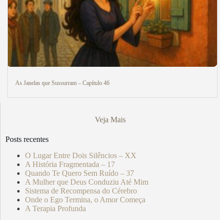
As Janelas que Sussurram – Capítulo 46
Veja Mais
Posts recentes
O Lugar Entre Dois Silêncios – XX
A História Fragmentada – 17
Quando Te Quero Sem Ruído – 37
A Mulher que Deus Conduziu Até Mim
Sistema de Recompensa do Cérebro
Onde o Ego Termina, o Amor Começa
A Terapia Profunda