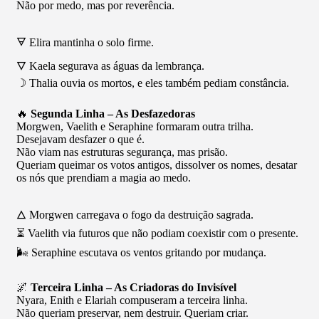
Não por medo, mas por reverência.
🜃 Elira mantinha o solo firme.
🜄 Kaela segurava as águas da lembrança.
☽ Thalia ouvia os mortos, e eles também pediam constância.
🔥
Segunda Linha – As Desfazedoras
Morgwen, Vaelith e Seraphine formaram outra trilha.
Desejavam desfazer o que é.
Não viam nas estruturas segurança, mas prisão.
Queriam queimar os votos antigos, dissolver os nomes, desatar
os nós que prendiam a magia ao medo.
🜂 Morgwen carregava o fogo da destruição sagrada.
⏳ Vaelith via futuros que não podiam coexistir com o presente.
🌬 Seraphine escutava os ventos gritando por mudança.
🌌
Terceira Linha – As Criadoras do Invisível
Nyara, Enith e Elariah compuseram a terceira linha.
Não queriam preservar, nem destruir. Queriam criar.