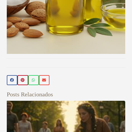
Beleza Vegan
🌿 Realce sua beleza de forma natural!
Conheça nossos produtos de beleza
veganos 💚 Use o cupom PRIMEIRA15 e
Posts Relacionados
ganhe 15% OFF na sua primeira compra!
Aproveite! ✨
Veja aqui