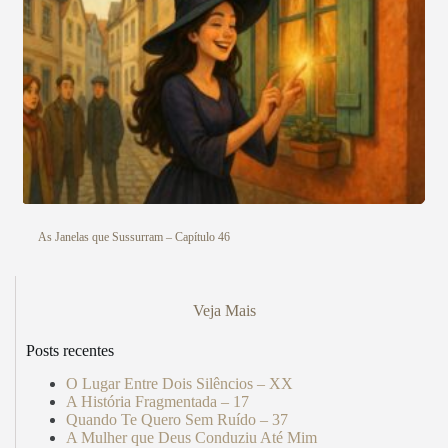
As Janelas que Sussurram – Capítulo 46
Veja Mais
Posts recentes
O Lugar Entre Dois Silêncios – XX
A História Fragmentada – 17
Quando Te Quero Sem Ruído – 37
A Mulher que Deus Conduziu Até Mim