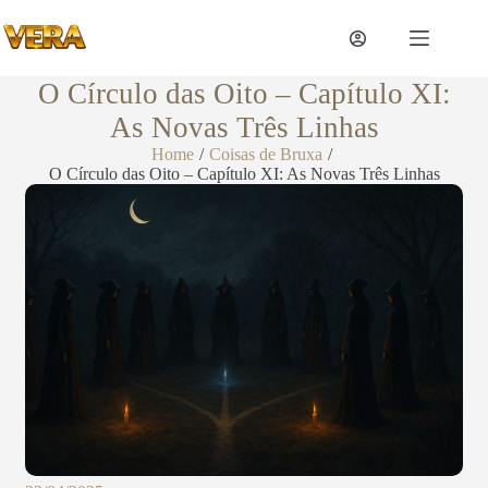
O Círculo das Oito – Capítulo XI:
As Novas Três Linhas
Home
/
Coisas de Bruxa
/
O Círculo das Oito – Capítulo XI: As Novas Três Linhas