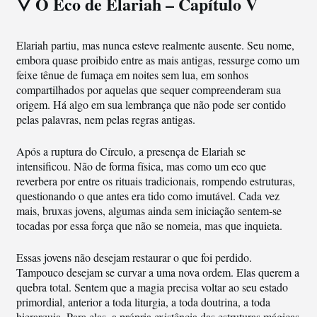
🜄 O Eco de Elariah – Capítulo V
Elariah partiu, mas nunca esteve realmente ausente. Seu nome,
embora quase proibido entre as mais antigas, ressurge como um
feixe tênue de fumaça em noites sem lua, em sonhos
compartilhados por aquelas que sequer compreenderam sua
origem. Há algo em sua lembrança que não pode ser contido
pelas palavras, nem pelas regras antigas.
Após a ruptura do Círculo, a presença de Elariah se
intensificou. Não de forma física, mas como um eco que
reverbera por entre os rituais tradicionais, rompendo estruturas,
questionando o que antes era tido como imutável. Cada vez
mais, bruxas jovens, algumas ainda sem iniciação sentem-se
tocadas por essa força que não se nomeia, mas que inquieta.
Essas jovens não desejam restaurar o que foi perdido.
Tampouco desejam se curvar a uma nova ordem. Elas querem a
quebra total. Sentem que a magia precisa voltar ao seu estado
primordial, anterior a toda liturgia, a toda doutrina, a toda
hierarquia. Para elas, a própria existência das estruturas mágicas