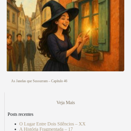
As Janelas que Sussurram – Capítulo 46
Veja Mais
Posts recentes
O Lugar Entre Dois Silêncios – XX
A História Fragmentada – 17