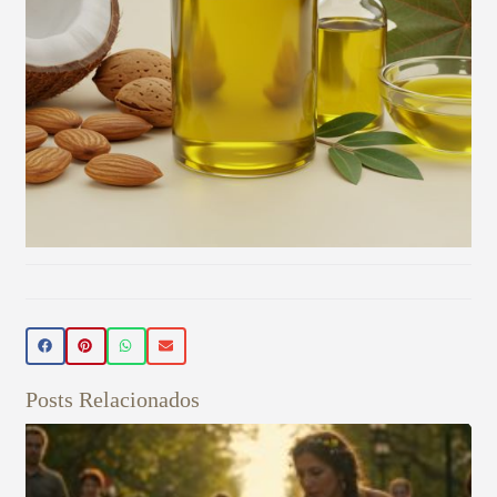
Beleza Vegan
🌿 Realce sua beleza de forma natural!
Conheça nossos produtos de beleza
veganos 💚 Use o cupom PRIMEIRA15 e
Posts Relacionados
ganhe 15% OFF na sua primeira compra!
Aproveite! ✨
Veja aqui