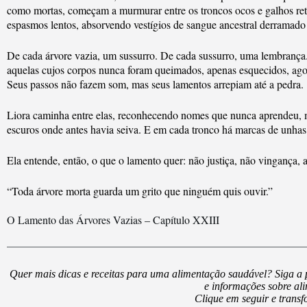
como mortas, começam a murmurar entre os troncos ocos e galhos ret
espasmos lentos, absorvendo vestígios de sangue ancestral derramad
De cada árvore vazia, um sussurro. De cada sussurro, uma lembrança
aquelas cujos corpos nunca foram queimados, apenas esquecidos, agor
Seus passos não fazem som, mas seus lamentos arrepiam até a pedra.
Liora caminha entre elas, reconhecendo nomes que nunca aprendeu, 
escuros onde antes havia seiva. E em cada tronco há marcas de unhas, 
Ela entende, então, o que o lamento quer: não justiça, não vingança,
“Toda árvore morta guarda um grito que ninguém quis ouvir.”
O Lamento das Árvores Vazias – Capítulo XXIII
Quer mais dicas e receitas para uma alimentação saudável? Siga a
e informações sobre al
Clique em seguir e trans