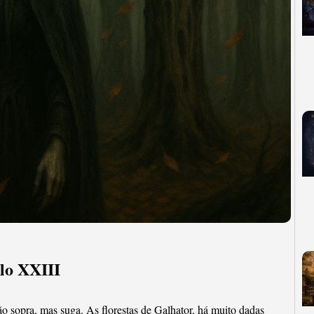
lo XXIII
o sopra, mas suga. As florestas de Galhator, há muito dadas