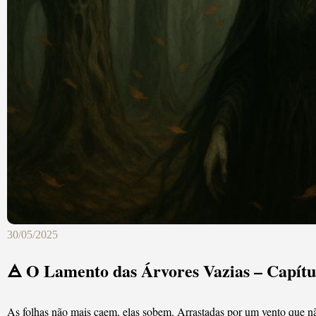
30/05/2025
🜁 O Lamento das Árvores Vazias – Capítu
As folhas não mais caem, elas sobem. Arrastadas por um vento que nã