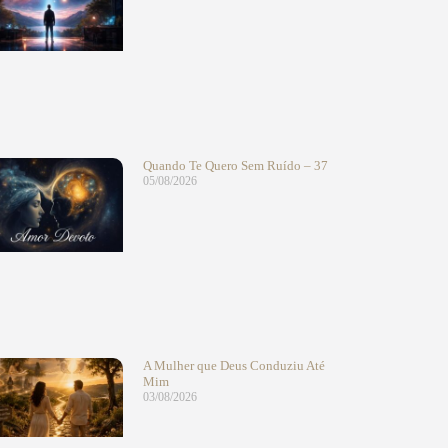
Quando Te Quero Sem Ruído – 37
05/08/2026
A Mulher que Deus Conduziu Até
Mim
03/08/2026