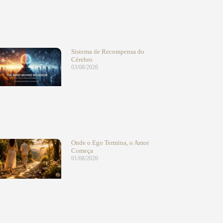
Sistema de Recompensa do
Cérebro
03/08/2026
Onde o Ego Termina, o Amor
Começa
01/08/2026