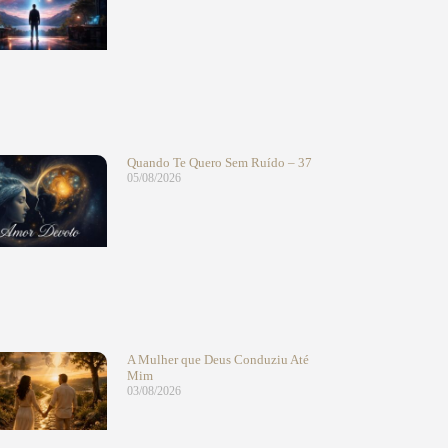
Quando Te Quero Sem Ruído – 37
05/08/2026
A Mulher que Deus Conduziu Até
Mim
03/08/2026