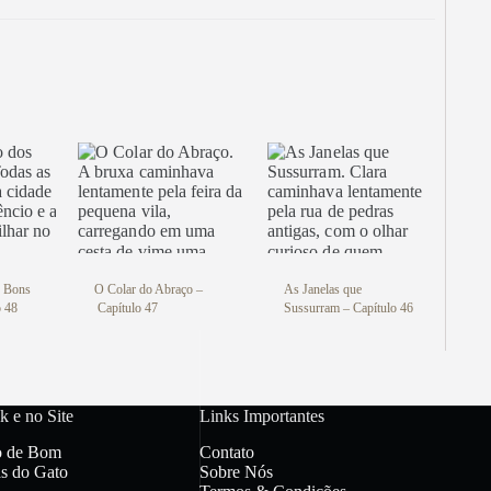
Vegan
al! Conheça nossos produtos de
IMEIRA15 e ganhe 15% OFF na
! Aproveite! ✨
i
s Bons
O Colar do Abraço –
As Janelas que
o 48
Capítulo 47
Sussurram – Capítulo 46
k e no Site
Links Importantes
o de Bom
Contato
s do Gato
Sobre Nós