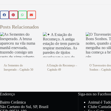
Beleza 
🌿 Realce sua beleza de forma natur
Posts Relacionados
beleza veganos 💚 Use o cupom PR
sua primeira compra
Veja aqu
As Sementes do
A Estação do Recomeço –
O Travesseiro do
Inesperado – Capítulo 50
Capítulo 49
Sonhos – Capítul
Endereço
Siga-nos no Faceboo
Bairro Cerâmica
Animal é Tud
São Caetano do Sul, SP, Brazil
Clube Cantada