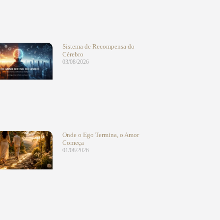
Sistema de Recompensa do
Cérebro
03/08/2026
Onde o Ego Termina, o Amor
Começa
01/08/2026