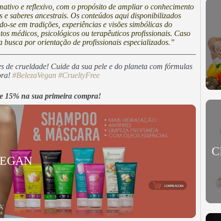
mativo e reflexivo, com o propósito de ampliar o conhecimento
as e saberes ancestrais. Os conteúdos aqui disponibilizados
do-se em tradições, experiências e visões simbólicas do
os médicos, psicológicos ou terapêuticos profissionais. Caso
 busca por orientação de profissionais especializados.”
es de crueldade! Cuide da sua pele e do planeta com fórmulas
ora!
#BelezaVegan
#CrueltyFree
 15% na sua primeira compra!
C
VEGAN