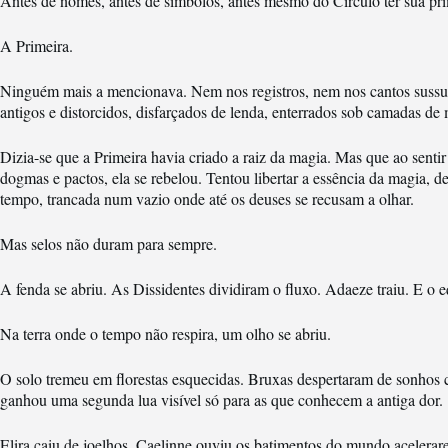
Antes de nomes, antes de símbolos, antes mesmo do Círculo ter sua pri
A Primeira.
Ninguém mais a mencionava. Nem nos registros, nem nos cantos sussur
antigos e distorcidos, disfarçados de lenda, enterrados sob camadas de 
Dizia-se que a Primeira havia criado a raiz da magia. Mas que ao sent
dogmas e pactos, ela se rebelou. Tentou libertar a essência da magia, de
tempo, trancada num vazio onde até os deuses se recusam a olhar.
Mas selos não duram para sempre.
A fenda se abriu. As Dissidentes dividiram o fluxo. Adaeze traiu. E o eq
Na terra onde o tempo não respira, um olho se abriu.
O solo tremeu em florestas esquecidas. Bruxas despertaram de sonhos
ganhou uma segunda lua visível só para as que conhecem a antiga dor.
Elira caiu de joelhos. Caelinne ouviu os batimentos do mundo acelerare