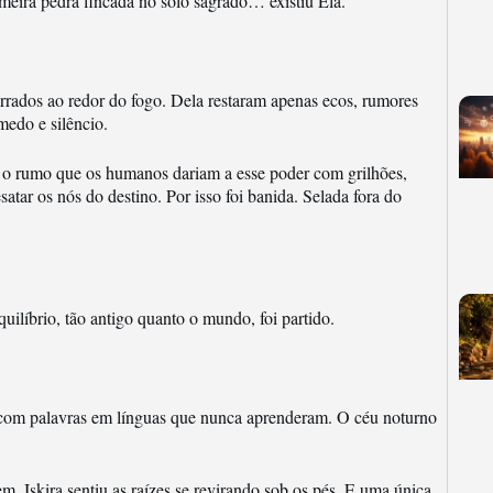
meira pedra fincada no solo sagrado… existiu Ela.
rados ao redor do fogo. Dela restaram apenas ecos, rumores
medo e silêncio.
ir o rumo que os humanos dariam a esse poder com grilhões,
satar os nós do destino. Por isso foi banida. Selada fora do
uilíbrio, tão antigo quanto o mundo, foi partido.
 com palavras em línguas que nunca aprenderam. O céu noturno
m. Iskira sentiu as raízes se revirando sob os pés. E uma única