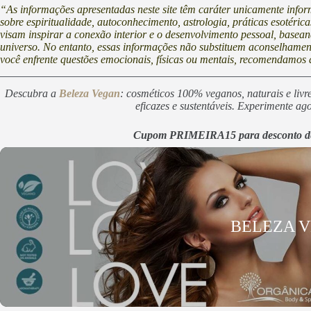
“As informações apresentadas neste site têm caráter unicamente infor
sobre espiritualidade, autoconhecimento, astrologia, práticas esotéric
visam inspirar a conexão interior e o desenvolvimento pessoal, basean
universo. No entanto, essas informações não substituem aconselhament
você enfrente questões emocionais, físicas ou mentais, recomendamos a
Descubra a
Beleza Vegan
: cosméticos 100% veganos, naturais e livr
eficazes e sustentáveis. Experimente ag
Cupom PRIMEIRA15 para desconto de
BELEZA 