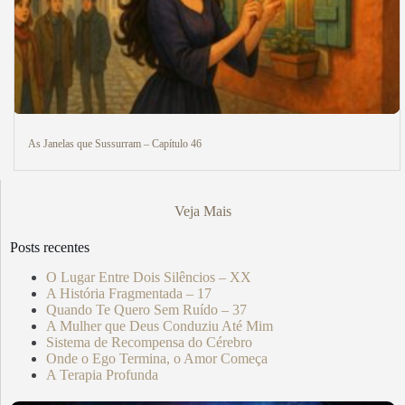
As Janelas que Sussurram – Capítulo 46
Veja Mais
Posts recentes
O Lugar Entre Dois Silêncios – XX
A História Fragmentada – 17
Quando Te Quero Sem Ruído – 37
A Mulher que Deus Conduziu Até Mim
Sistema de Recompensa do Cérebro
Onde o Ego Termina, o Amor Começa
A Terapia Profunda