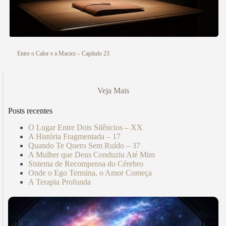
Entre o Calor e a Maciez – Capítulo 23
Veja Mais
Posts recentes
O Lugar Entre Dois Silêncios – XX
A História Fragmentada – 17
Quando Te Quero Sem Ruído – 37
A Mulher que Deus Conduziu Até Mim
Sistema de Recompensa do Cérebro
Onde o Ego Termina, o Amor Começa
A Terapia Profunda