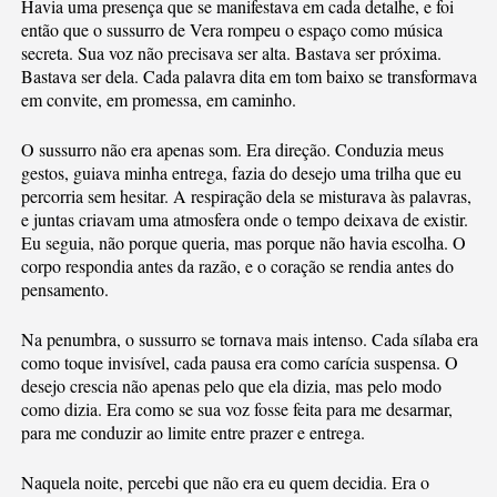
Havia uma presença que se manifestava em cada detalhe, e foi
então que o sussurro de Vera rompeu o espaço como música
secreta. Sua voz não precisava ser alta. Bastava ser próxima.
Bastava ser dela. Cada palavra dita em tom baixo se transformava
em convite, em promessa, em caminho.
O sussurro não era apenas som. Era direção. Conduzia meus
gestos, guiava minha entrega, fazia do desejo uma trilha que eu
percorria sem hesitar. A respiração dela se misturava às palavras,
e juntas criavam uma atmosfera onde o tempo deixava de existir.
Eu seguia, não porque queria, mas porque não havia escolha. O
corpo respondia antes da razão, e o coração se rendia antes do
pensamento.
Na penumbra, o sussurro se tornava mais intenso. Cada sílaba era
como toque invisível, cada pausa era como carícia suspensa. O
desejo crescia não apenas pelo que ela dizia, mas pelo modo
como dizia. Era como se sua voz fosse feita para me desarmar,
para me conduzir ao limite entre prazer e entrega.
Naquela noite, percebi que não era eu quem decidia. Era o