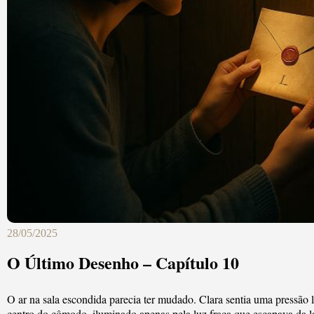
28/05/2025
O Último Desenho – Capítulo 10
O ar na sala escondida parecia ter mudado. Clara sentia uma pressão
centro do cômodo, iluminado apenas pela luz fraca que escapava da la