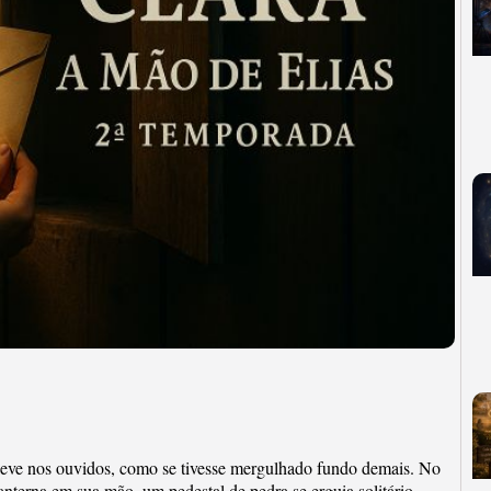
 leve nos ouvidos, como se tivesse mergulhado fundo demais. No
nterna em sua mão, um pedestal de pedra se erguia solitário.