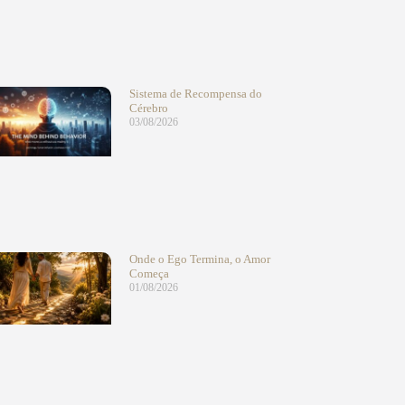
Sistema de Recompensa do
Cérebro
03/08/2026
Onde o Ego Termina, o Amor
Começa
01/08/2026