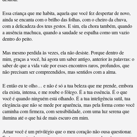
Essa criança que me habita, aquela que você fez despertar de novo,
ainda se encanta com o brilho das folhas, com o cheiro da chuva,
com a delicadeza dos teus gestos. E sim, ela chora também, quando
a ausência machuca, quando a saudade se espalha como um vazio
dentro do peito.
Mas mesmo perdida às vezes, ela não desiste. Porque dentro de
mim, graças a você, há agora um saber antigo, anterior às palavras: o
saber de que a vida vale por esses encontros raros, profundos, que
não precisam ser compreendidos, mas sentidos com a alma.
E então eu te olho… e não é só a tua beleza que me prende, embora
ela exista, intensa, e me roube o fôlego. É a tua essência. É o que
você é quando ninguém está olhando. É a tua inteligência sutil, tua
elegância que não se mede por aparência, mas pela forma como você
caminha com firmeza, com sensibilidade, com uma luz serena que
ilumina até o que há de mais escuro em mim.
Amar você é um privilégio que o meu coração não ousa questionar.