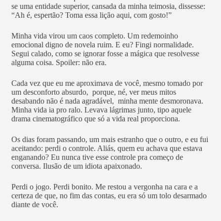
se uma entidade superior, cansada da minha teimosia, dissesse:
“Ah é, espertão? Toma essa lição aqui, com gosto!”
Minha vida virou um caos completo. Um redemoinho
emocional digno de novela ruim. E eu? Fingi normalidade.
Segui calado, como se ignorar fosse a mágica que resolvesse
alguma coisa. Spoiler: não era.
Cada vez que eu me aproximava de você, mesmo tomado por
um desconforto absurdo, porque, né, ver meus mitos
desabando não é nada agradável, minha mente desmoronava.
Minha vida ia pro ralo. Levava lágrimas junto, tipo aquele
drama cinematográfico que só a vida real proporciona.
Os dias foram passando, um mais estranho que o outro, e eu fui
aceitando: perdi o controle. Aliás, quem eu achava que estava
enganando? Eu nunca tive esse controle pra começo de
conversa. Ilusão de um idiota apaixonado.
Perdi o jogo. Perdi bonito. Me restou a vergonha na cara e a
certeza de que, no fim das contas, eu era só um tolo desarmado
diante de você.