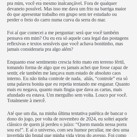
pra mim, você era mesmo inalcançável. Fora de qualquer
devaneio possível. Mas isso me dava um frio na barriga maior
do que apresentar trabalho em grupo sem ter estudado ou
perder o freio do carro numa curva da serra do mar.
Foi aí que comecei a me perguntar: será que você também
pensava em mim? Ou eu era só aquele cara legal das postagens
reflexivas e textos sensíveis que você achava bonitinho, mas
jamais consideraria pra algo além?
Enquanto esse sentimento crescia feito mato em terreno fértil,
tomando forma de algo que eu jamais achei que fosse capaz de
sentir, ele também me lançava num estado de absoluto caos
interno. Eu não tinha controle de nada, aliás, “controle” era só
uma palavra bonita que eu repetia tentando me enganar. Quanto
mais eu negava, quanto mais fingia que dava as cartas, mais
afundado eu estava. Um mergulho sem volta. Louco por você.
Totalmente à mercê.
Até que um dia, na minha última tentativa patética de bancar o
dono do jogo, por volta de novembro de 2024, eu soltei aquele
clássico de quem já perdeu o juízo: “Quem manda nessa porra
sou eu!”. E aí o universo, com seu humor peculiar, me deu uma
invertida tão brutal que minha vida virou do avesso. Foi como