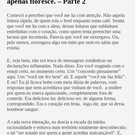
apenas floresce. – Parte 2
Comecei a perceber que você me lia com atenção. Não aquela
leitura rápida, de quem rola o feed enquanto toma café. Sentia
que você me lia com a alma, dessas leituras que sublinham
entrelinhas com o coração, como quem tenta preencher uma
lacuna que incomoda. Parecia que você me enxergava. Ou,
pelo menos, enxergava algo em mim que nem eu sabia que
existia.
E, veja bem, não era troca de mensagens românticas ou
declarações inflamadas. Nada disso. Era você reagindo com o
emoji certo, no momento certo. Um “concordo plenamente”
aqui. Um “você me fez bem” ali. E aquele “você me faz feliz”.
E eu? Eu já ficava bobo com meia dúzia de palavras, com
respostas que nem acreditava que vinham de você, a mulher
por quem eu estava apaixonado, completamente fora de
controle. Era delicioso ler, delicioso ser, de alguma forma,
correspondido. Era o coração em festa, logo ele, que só devia
bombear sangue.
A cada nova interação, eu descia a escada da minha
racionalidade e entrava num território totalmente desconhecido:
o tal “ser notado por quem a gente acredita inalcançável”. E,