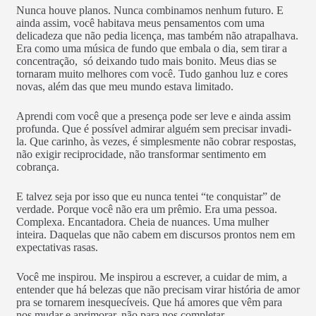
Nunca houve planos. Nunca combinamos nenhum futuro. E
ainda assim, você habitava meus pensamentos com uma
delicadeza que não pedia licença, mas também não atrapalhava.
Era como uma música de fundo que embala o dia, sem tirar a
concentração, só deixando tudo mais bonito. Meus dias se
tornaram muito melhores com você. Tudo ganhou luz e cores
novas, além das que meu mundo estava limitado.
Aprendi com você que a presença pode ser leve e ainda assim
profunda. Que é possível admirar alguém sem precisar invadi-
la. Que carinho, às vezes, é simplesmente não cobrar respostas,
não exigir reciprocidade, não transformar sentimento em
cobrança.
E talvez seja por isso que eu nunca tentei “te conquistar” de
verdade. Porque você não era um prêmio. Era uma pessoa.
Complexa. Encantadora. Cheia de nuances. Uma mulher
inteira. Daquelas que não cabem em discursos prontos nem em
expectativas rasas.
Você me inspirou. Me inspirou a escrever, a cuidar de mim, a
entender que há belezas que não precisam virar história de amor
pra se tornarem inesquecíveis. Que há amores que vêm para
nos mudar e aprimorar, não para nos completar.