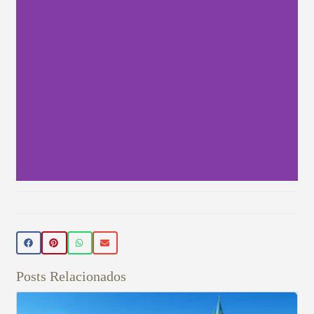
Beleza Vegan
🌿 Realce sua beleza de forma natural!
Conheça nossos produtos de beleza
veganos 💚 Use o cupom PRIMEIRA15 e
Posts Relacionados
ganhe 15% OFF na sua primeira compra!
Aproveite! ✨