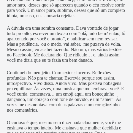
amor raro, desses que só aparecem quando o céu resolve sorrir
para você. Um amor puro, sublime, desses que só um completo
idiota, no caso, eu… ousaria rejeitar.
A dúvida era uma sombra constante. Dava vontade de jogar
tudo pro alto, escrever um textão com “olá, tudo bem? então, tô
apaixonado por você e pronto”, e publicar sem nem revisar.
Mas a prudência, ou o medo, vai saber, me puxava de volta.
Mesmo assim, eu acabei fazendo. Não um, mas vários textões
no Facebook. Me declarando. Que ridículo… e, ainda assim,
você me dizia que eu te fazia um bem danado.
Continuei do meu jeito. Com textos sinceros. Reflexões
profundas. Não pra te chamar. Escrevia porque sou assim,
introspectivo. Vivo disso. Ainda vivo. Mas postava bobagens
pra equilibrar. Às vezes, uma música que me lembrava você. E
você curtia, comentava… um emoji aqui, um bonequinho
dançando, um coração com fone de ouvido, e um “amei”. Às
vezes me desmontava com duas palavras e um coraçãozinho
nos comentários.
O curioso é que, mesmo sem dizer nada claramente, você me
ensinava o tempo inteiro. Me ensinava que mulher decidida e