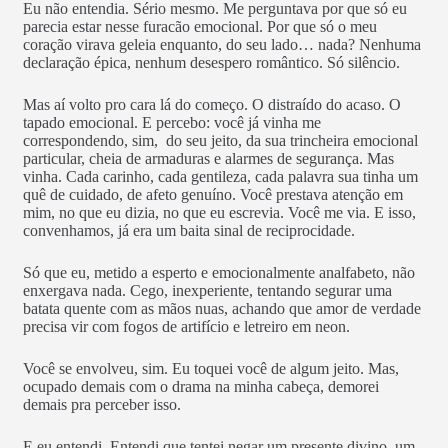
Eu não entendia. Sério mesmo. Me perguntava por que só eu
parecia estar nesse furacão emocional. Por que só o meu
coração virava geleia enquanto, do seu lado… nada? Nenhuma
declaração épica, nenhum desespero romântico. Só silêncio.
Mas aí volto pro cara lá do começo. O distraído do acaso. O
tapado emocional. E percebo: você já vinha me
correspondendo, sim, do seu jeito, da sua trincheira emocional
particular, cheia de armaduras e alarmes de segurança. Mas
vinha. Cada carinho, cada gentileza, cada palavra sua tinha um
quê de cuidado, de afeto genuíno. Você prestava atenção em
mim, no que eu dizia, no que eu escrevia. Você me via. E isso,
convenhamos, já era um baita sinal de reciprocidade.
Só que eu, metido a esperto e emocionalmente analfabeto, não
enxergava nada. Cego, inexperiente, tentando segurar uma
batata quente com as mãos nuas, achando que amor de verdade
precisa vir com fogos de artifício e letreiro em neon.
Você se envolveu, sim. Eu toquei você de algum jeito. Mas,
ocupado demais com o drama na minha cabeça, demorei
demais pra perceber isso.
E eu entendi. Entendi que tentei negar um presente divino, um