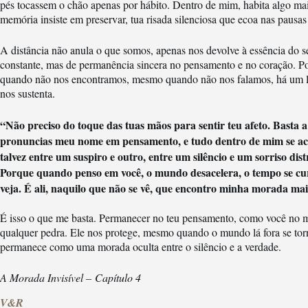
pés tocassem o chão apenas por hábito. Dentro de mim, habita algo mai
memória insiste em preservar, tua risada silenciosa que ecoa nas pausa
A distância não anula o que somos, apenas nos devolve à essência do s
constante, mas de permanência sincera no pensamento e no coração. P
quando não nos encontramos, mesmo quando não nos falamos, há um lu
nos sustenta.
“Não preciso do toque das tuas mãos para sentir teu afeto. Basta
pronuncias meu nome em pensamento, e tudo dentro de mim se acal
talvez entre um suspiro e outro, entre um silêncio e um sorriso dis
Porque quando penso em você, o mundo desacelera, o tempo se cu
veja. É ali, naquilo que não se vê, que encontro minha morada mai
É isso o que me basta. Permanecer no teu pensamento, como você no me
qualquer pedra. Ele nos protege, mesmo quando o mundo lá fora se to
permanece como uma morada oculta entre o silêncio e a verdade.
A Morada Invisível – Capítulo 4
V&R