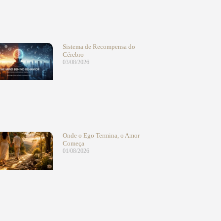
Sistema de Recompensa do
Cérebro
03/08/2026
Onde o Ego Termina, o Amor
Começa
01/08/2026