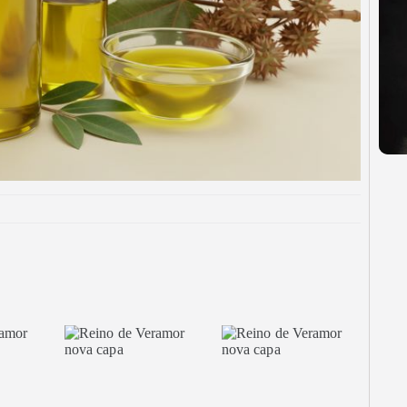
Vegan
al! Conheça nossos produtos de
IMEIRA15 e ganhe 15% OFF na
! Aproveite! ✨
i