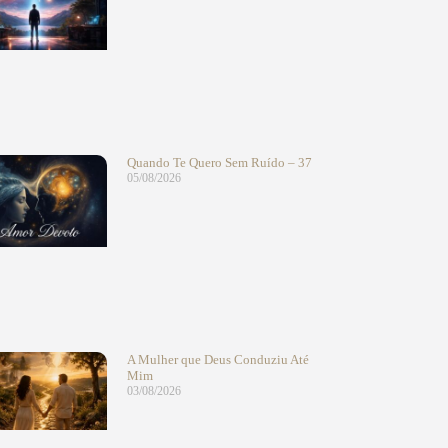
Quando Te Quero Sem Ruído – 37
05/08/2026
A Mulher que Deus Conduziu Até
Mim
03/08/2026