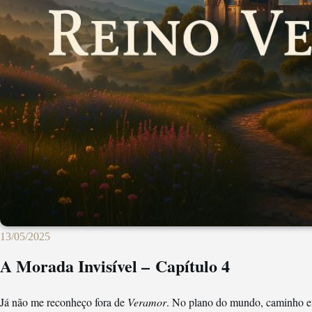
13/05/2025
A Morada Invisível – Capítulo 4
Já não me reconheço fora de
Veramor
. No plano do mundo, caminho en