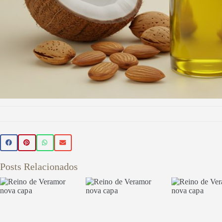
Beleza 
🌿 Realce sua beleza de forma natur
Posts Relacionados
beleza veganos 💚 Use o cupom PR
sua primeira compra
Veja aqu