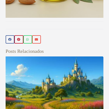
Beleza Vegan
🌿 Realce sua beleza de forma natural!
Conheça nossos produtos de beleza
veganos 💚 Use o cupom PRIMEIRA15 e
Posts Relacionados
ganhe 15% OFF na sua primeira compra!
Aproveite! ✨
Veja aqui