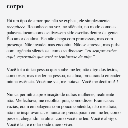
corpo
Há um tipo de amor que não se explica, ele simplesmente
reconhece
. Reconhece na voz, no silêncio, no modo como as
palavras tocam como se tivessem sido escritas dentro da gente.
É o amor de alma. Ele não chega com promessas, mas com
presença. Não invade, mas encontra. Não se apressa, mas pulsa
com urgência silenciosa, como se dissesse:
“eu sempre estive
aqui, esperando que você se lembrasse de mim.”
Você foi a única pessoa que soube me ler, não digo dos textos,
como este, mas me ler na pessoa, na alma, procurando entender
minha essência. Você me via, me notava. Você me decifrou!!!
Nunca permiti a aproximação de outras mulheres, realmente
não. Me fechava, me recolhia, pois, como disse: Eram casas
vazias, eram embalagens com pouco conteúdo, não me atraia,
não me inspiravam… e nunca se preocuparam em me ler, como
pessoa, chegando na alma, como você me leu. Você é abrigo.
Você é lar, e é o lar onde quero viver.