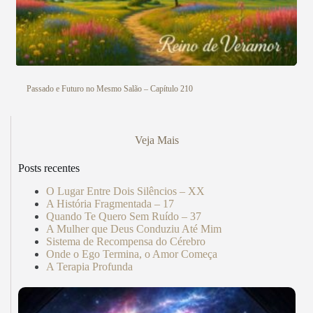
Passado e Futuro no Mesmo Salão – Capítulo 210
Veja Mais
Posts recentes
O Lugar Entre Dois Silêncios – XX
A História Fragmentada – 17
Quando Te Quero Sem Ruído – 37
A Mulher que Deus Conduziu Até Mim
Sistema de Recompensa do Cérebro
Onde o Ego Termina, o Amor Começa
A Terapia Profunda