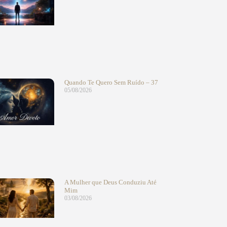
Quando Te Quero Sem Ruído – 37
05/08/2026
A Mulher que Deus Conduziu Até
Mim
03/08/2026