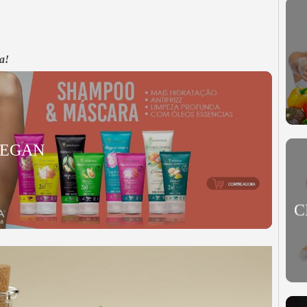
a!
VEGAN
C