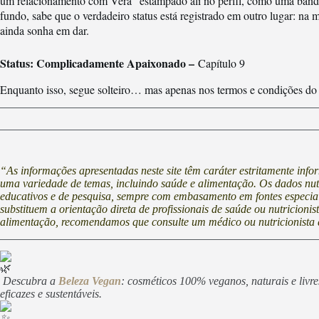
um relacionamento com Vera” estampado ali no perfil, como uma bandeir
fundo, sabe que o verdadeiro status está registrado em outro lugar: na
ainda sonha em dar.
Status: Complicadamente Apaixonado –
Capítulo 9
Enquanto isso, segue solteiro… mas apenas nos termos e condições do
“As informações apresentadas neste site têm caráter estritamente inf
uma variedade de temas, incluindo saúde e alimentação. Os dados nutri
educativos e de pesquisa, sempre com embasamento em fontes especia
substituem a orientação direta de profissionais de saúde ou nutricioni
alimentação, recomendamos que consulte um médico ou nutricionista 
Descubra a
Beleza Vegan
: cosméticos 100% veganos, naturais e livr
eficazes e sustentáveis.