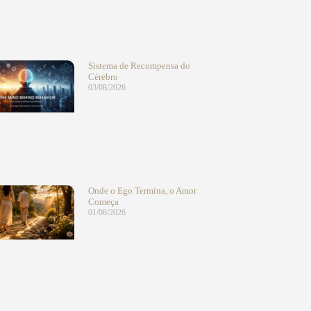
Sistema de Recompensa do
Cérebro
03/08/2026
Onde o Ego Termina, o Amor
Começa
01/08/2026