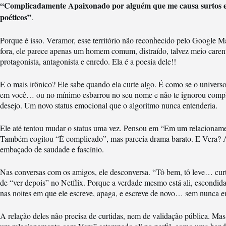
“Complicadamente Apaixonado por alguém que me causa surtos emoc
poéticos”
.
Porque é isso. Veramor, esse território não reconhecido pelo Google Map
fora, ele parece apenas um homem comum, distraído, talvez meio caren
protagonista, antagonista e enredo. Ela é a poesia dele!!
E o mais irônico? Ele sabe quando ela curte algo. É como se o univers
em você… ou no mínimo esbarrou no seu nome e não te ignorou comple
desejo. Um novo status emocional que o algoritmo nunca entenderia.
Ele até tentou mudar o status uma vez. Pensou em “Em um relacioname
Também cogitou “É complicado”, mas parecia drama barato. E Vera? Ah
embaçado de saudade e fascínio.
Nas conversas com os amigos, ele desconversa. “Tô bem, tô leve… curt
de “ver depois” no Netflix. Porque a verdade mesmo está ali, escondida
nas noites em que ele escreve, apaga, e escreve de novo… sem nunca en
A relação deles não precisa de curtidas, nem de validação pública. Mas