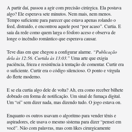
A partir daí, passou a agir com precisão cirúrgica. Ela postava
algo? Ele esperava sete minutos. Nem mais, nem menos.
Tempo suficiente para parecer que estava apenas rolando o
feed, distraído, e encontrou aquele post “por acaso”. Curtia. E
saía da rede como quem larga o fósforo aceso e observa de
longe o incêndio romântico que esperava causar.
Teve dias em que chegou a configurar alarme.
“Publicação
dela às 12:56. Curtida às 13:03.”
Uma arte que exigia
paciência, frieza e resistência à tentação de comentar. Curtir era
o suficiente. Curtir era o código silencioso. O ponto e vírgula
do flerte moderno.
E se ela curtia algo dele de volta? Ah, era como receber bilhete
dobrado em forma de notificação. Um sinal de fumaça digital.
Um “oi” sem dizer nada, mas dizendo tudo. O jogo estava on.
Enquanto os outros usavam o algoritmo para vender tênis e
aspiradores, ele usava o mesmo sistema para dizer “pensei em
você”. Não com palavras, mas com likes cirurgicamente