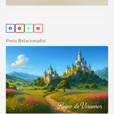
Beleza Vegan
🌿 Realce sua beleza de forma natural!
Conheça nossos produtos de beleza
veganos 💚 Use o cupom PRIMEIRA15 e
Posts Relacionados
ganhe 15% OFF na sua primeira compra!
Aproveite! ✨
Veja aqui