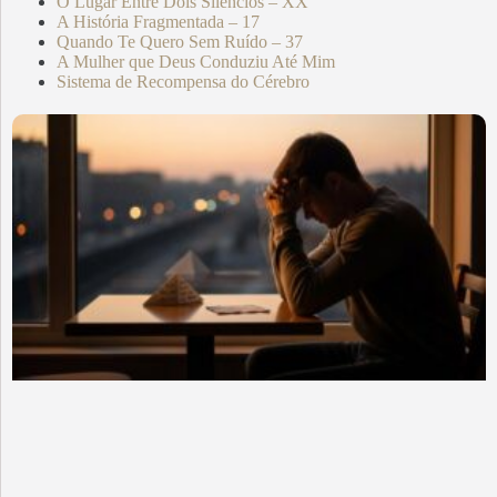
O Lugar Entre Dois Silêncios – XX
A História Fragmentada – 17
Quando Te Quero Sem Ruído – 37
A Mulher que Deus Conduziu Até Mim
Sistema de Recompensa do Cérebro