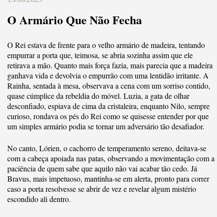
O Armário Que Não Fecha
O Rei estava de frente para o velho armário de madeira, tentando
empurrar a porta que, teimosa, se abria sozinha assim que ele
retirava a mão. Quanto mais força fazia, mais parecia que a madeira
ganhava vida e devolvia o empurrão com uma lentidão irritante. A
Rainha, sentada à mesa, observava a cena com um sorriso contido,
quase cúmplice da rebeldia do móvel. Luzia, a gata de olhar
desconfiado, espiava de cima da cristaleira, enquanto Nilo, sempre
curioso, rondava os pés do Rei como se quisesse entender por que
um simples armário podia se tornar um adversário tão desafiador.
No canto, Lórien, o cachorro de temperamento sereno, deitava-se
com a cabeça apoiada nas patas, observando a movimentação com a
paciência de quem sabe que aquilo não vai acabar tão cedo. Já
Bravus, mais impetuoso, mantinha-se em alerta, pronto para correr
caso a porta resolvesse se abrir de vez e revelar algum mistério
escondido ali dentro.