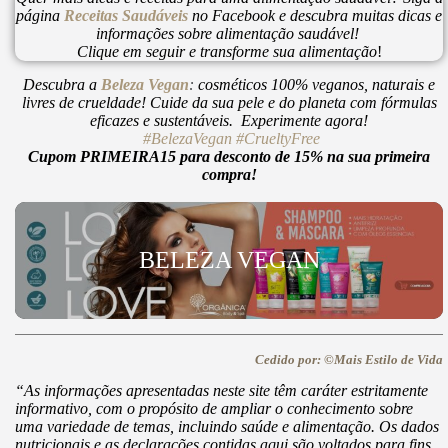
página
Receitas Saudáveis
no Facebook e descubra muitas dicas e
informações sobre alimentação saudável!
Clique em seguir e transforme sua alimentação
!
Descubra a
Beleza Vegan
:
cosméticos 100% veganos, naturais e
livres de crueldade! Cuide da sua pele e do planeta com fórmulas
eficazes e sustentáveis. Experimente agora!
#BelezaVegan
#CrueltyFree
Cupom PRIMEIRA15 para desconto de 15% na sua primeira
compra!
BELEZA VEGAN
Cedido por: ©Mais Estilo de Vida
“As informações apresentadas neste site têm caráter estritamente
informativo, com o propósito de ampliar o conhecimento sobre
uma variedade de temas, incluindo saúde e alimentação. Os dados
nutricionais e as declarações contidas aqui são voltados para fins