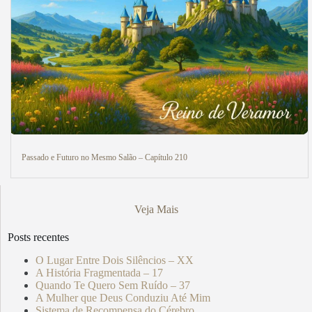
Passado e Futuro no Mesmo Salão – Capítulo 210
Veja Mais
Posts recentes
O Lugar Entre Dois Silêncios – XX
A História Fragmentada – 17
Quando Te Quero Sem Ruído – 37
A Mulher que Deus Conduziu Até Mim
Sistema de Recompensa do Cérebro