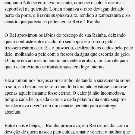
enquanto Nilo se enrolava no canto, como se o calor fosse mais
suportável na quietude. Lórien abanava o rabo devagar, deitado
perto da porta, e Bravus suspirava alto, rendido à temperatura e ao
cenário que parecia só pertencer ao Rei e à Rainha.
O Rei aproximou os lábios do pescoço de sua Rainha, deixando
que o contraste entre o calor do seu sopro e o frio do gelo a
fizessem estremecer. Ela o provocou, deslizando os dedos pelo peito
dele, molhando a pele com o frescor da água que escorria do gelo.
O toque era ao mesmo tempo inocente e erótico, um convite para
que o calor externo se transformasse em fogo interno.
Ele a tomou nos braços com carinho, deitando-a suavemente sobre
o sofá, e a beijou como se o mundo lá fora não existisse, como se
apenas aquele instante fosse eterno. O calor já não incomodava,
porque cada beijo, cada carícia e cada palavra dita entre suspiros
transformava o verão em um cenário perfeito para a entrega
absoluta.
Entre risos e beijos, a Rainha provocava, e o Rei respondia com a
devoção de quem nasceu para cuidar, amar e venerar a mulher que