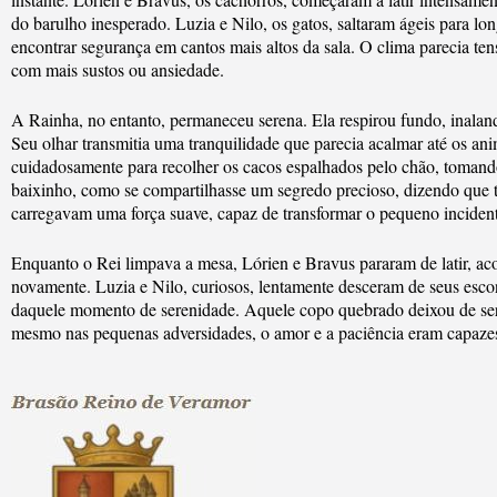
do barulho inesperado. Luzia e Nilo, os gatos, saltaram ágeis para l
encontrar segurança em cantos mais altos da sala. O clima parecia te
com mais sustos ou ansiedade.
A Rainha, no entanto, permaneceu serena. Ela respirou fundo, inalan
Seu olhar transmitia uma tranquilidade que parecia acalmar até os anim
cuidadosamente para recolher os cacos espalhados pelo chão, tomando
baixinho, como se compartilhasse um segredo precioso, dizendo que t
carregavam uma força suave, capaz de transformar o pequeno inciden
Enquanto o Rei limpava a mesa, Lórien e Bravus pararam de latir, ac
novamente. Luzia e Nilo, curiosos, lentamente desceram de seus esc
daquele momento de serenidade. Aquele copo quebrado deixou de ser
mesmo nas pequenas adversidades, o amor e a paciência eram capazes d