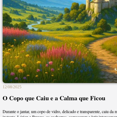
12/08/2025
O Copo que Caiu e a Calma que Ficou
Durante o jantar, um copo de vidro, delicado e transparente, caiu d
instante. Lórien e Bravus, os cachorros, começaram a latir intensame