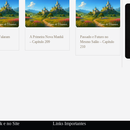
Falaram
A Primeira Nova Manhã
Passado e Futuro no
– Capítulo 209
Mesmo Salão – Capítulo
210
k e no Site
Links Importantes