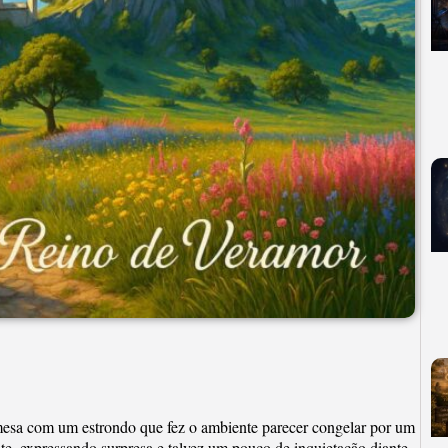
a mesa com um estrondo que fez o ambiente parecer congelar por um
nte, expressando surpresa e talvez um pouco de inquietação diante