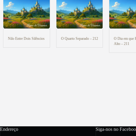
Nilo Entre Dois Silêncios
O Quarto Separado – 212
O Dia em que 
Alto – 211
Endereço
Siga-nos no Faceboo