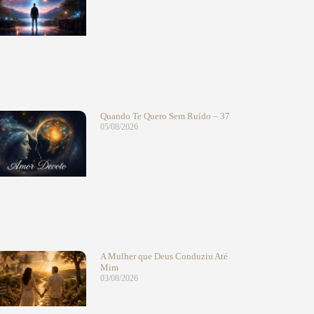
Quando Te Quero Sem Ruído – 37
05/08/2026
A Mulher que Deus Conduziu Até
Mim
03/08/2026