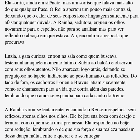
Ela sorriu, ainda em silêncio, mas um sorriso que falava mais alto
do que qualquer frase. O Rei a apertou um pouco mais contra si,
deixando que o calor de seus corpos fosse linguagem suficiente para
afastar qualquer dúvida. A Rainha, sedutora, ergueu os olhos
novamente para o espelho, não para se analisar, mas para ver
refletido o abraço em que estava. Ali, encontrou a resposta que
procurava.
Luzia, a gata curiosa, entrou na sala como quem buscava
testemunhar aquele momento íntimo. Subiu ao balcão e observou
com seus olhos atentos. Nilo apareceu logo atrás, deitando-se
preguiçoso no tapete, indiferente ao peso humano das reflexões. Do
lado de fora, os cachorros Lórien e Bravus latiam suavemente,
como se chamassem para a vida que corria além das paredes,
lembrando que o amor se expandia para cada canto do Reino.
A Rainha virou-se lentamente, encarando o Rei sem espelhos, sem
reflexos, apenas olhos nos olhos. Ele beijou sua boca com desejo e
ternura, como quem sela uma promessa. Ela respondeu ao beijo
com sedução, lembrando-o de que sua força e sua realeza nasciam
dessa dança mútua entre o querer e o se entregar.