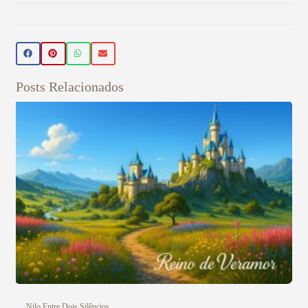
Beleza Vegan
🌿 Realce sua beleza de forma natural!
Conheça nossos produtos de beleza
veganos 💚 Use o cupom PRIMEIRA15 e
Posts Relacionados
ganhe 15% OFF na sua primeira compra!
Aproveite! ✨
Veja aqui
Nilo Entre Dois Silêncios