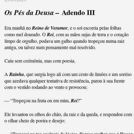
Adendo III
Os Pés da Deusa –
Era manhã no
Reino de Veramor
, e o sol escorria pelas folhas
como mel dourado. O
Rei
, com as mãos sujas de terra e o coração
limpo de orgulho, podava um galho quando tropeçou numa raiz
antiga, ou talvez num pensamento mal resolvido.
Caiu sem cerimônia, mas com poesia.
A
Rainha
, que surgia logo ali com um cesto de limões e um sorriso
que azedava qualquer tentativa de resistência, parou à sua frente
com o vestido rodando ao vento e provocou:
— “Tropeçou na fruta ou em mim,
Rei
?”
Ele levantou os olhos do chão, da raiz e da queda, e respondeu com
o olhar cheio de poeira e desejo:
— “Tropecei na tua ausência de lógica. Porque mulher que é