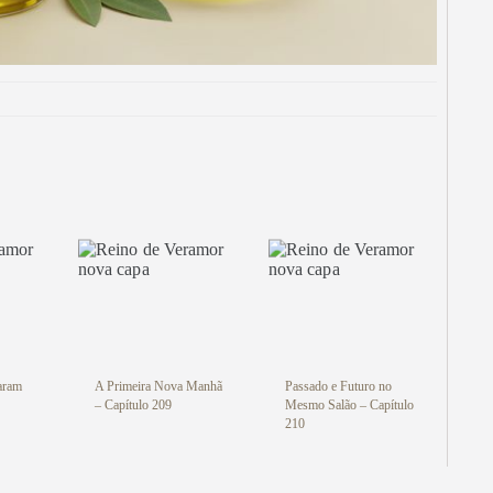
Vegan
al! Conheça nossos produtos de
IMEIRA15 e ganhe 15% OFF na
! Aproveite! ✨
i
aram
A Primeira Nova Manhã
Passado e Futuro no
– Capítulo 209
Mesmo Salão – Capítulo
210