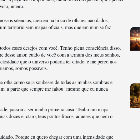
voto, inteiro.
nossos silêncios, cresceu na troca de olhares não dados,
É um território sem mapas oficiais, mas que em mim se faz
 todos esses desejos com você. Tenho plena consciência disso.
alhe desse amor, cuido de você com a ternura dos meus sonhos,
iosidade que o universo poderia ter criado, e me perco nos
riamos, somos possíveis.
 me olha como se já soubesse de todas as minhas sombras e
nfim, a parte que sempre me faltou mesmo que eu nunca
rdade, passou a ser minha primeira casa. Tenho um mapa
onias doces e, claro, teus pontos fracos, aqueles que nem o
cuidado. Porque eu quero chegar com uma intensidade que