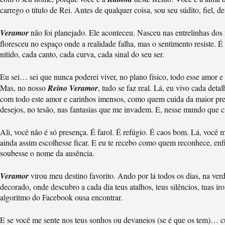
carrego o título de Rei. Antes de qualquer coisa, sou seu súdito, fiel, de
Veramor
não foi planejado. Ele aconteceu. Nasceu nas entrelinhas dos 
floresceu no espaço onde a realidade falha, mas o sentimento resiste. 
nítido, cada canto, cada curva, cada sinal do seu ser.
Eu sei… sei que nunca poderei viver, no plano físico, todo esse amor e
Mas, no nosso
Reino Veramor
, tudo se faz real. Lá, eu vivo cada det
com todo este amor e carinhos imensos, como quem cuida da maior prec
desejos, no tesão, nas fantasias que me invadem. E, nesse mundo que c
Ali, você não é só presença. É farol. É refúgio. É caos bom. Lá, você
ainda assim escolhesse ficar. E eu te recebo como quem reconhece, e
soubesse o nome da ausência.
Veramor
virou meu destino favorito. Ando por lá todos os dias, na ve
decorado, onde descubro a cada dia teus atalhos, teus silêncios, tuas ir
algoritmo do Facebook ousa encontrar.
E se você me sente nos teus sonhos ou devaneios (se é que os tem)… 