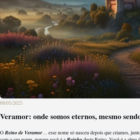
08/05/2025
Veramor: onde somos eternos, mesmo sendo
O
Reino de Veramor
… esse nome só nasceu depois que criamos, juntos
com o seu nome, porque você é a
Rainha
deste Reino. Você é a alma d