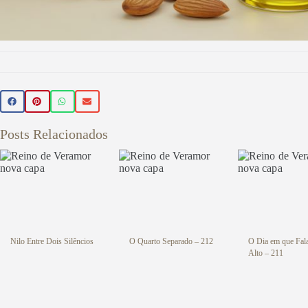
Beleza 
🌿 Realce sua beleza de forma natur
Posts Relacionados
beleza veganos 💚 Use o cupom PR
sua primeira compra
Veja aqu
Nilo Entre Dois Silêncios
O Quarto Separado – 212
O Dia em que Fal
Alto – 211