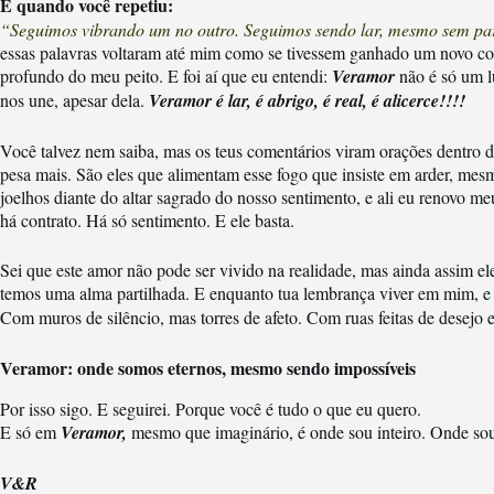
E quando você repetiu:
“Seguimos vibrando um no outro. Seguimos sendo lar, mesmo sem pa
essas palavras voltaram até mim como se tivessem ganhado um novo co
profundo do meu peito. E foi aí que eu entendi:
Veramor
não é só um l
nos une, apesar dela.
Veramor é lar, é abrigo, é real, é alicerce!!!!
Você talvez nem saiba, mas os teus comentários viram orações dentro 
pesa mais. São eles que alimentam esse fogo que insiste em arder, me
joelhos diante do altar sagrado do nosso sentimento, e ali eu renovo 
há contrato. Há só sentimento. E ele basta.
Sei que este amor não pode ser vivido na realidade, mas ainda assim
temos uma alma partilhada. E enquanto tua lembrança viver em mim, e
Com muros de silêncio, mas torres de afeto. Com ruas feitas de desejo 
Veramor: onde somos eternos, mesmo sendo impossíveis
Por isso sigo. E seguirei. Porque você é tudo o que eu quero.
E só em
Veramor,
mesmo que imaginário, é onde sou inteiro. Onde so
V&R