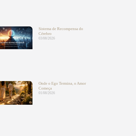
Sistema de Recompensa do
Cérebro
03/08/2026
Onde o Ego Termina, o Amor
Começa
01/08/2026