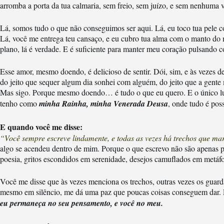
arromba a porta da tua calmaria, sem freio, sem juízo, e sem nenhuma 
Lá, somos tudo o que não conseguimos ser aqui. Lá, eu toco tua pele co
Lá, você me entrega teu cansaço, e eu cubro tua alma com o manto do 
plano, lá é verdade. E é suficiente para manter meu coração pulsando 
Esse amor, mesmo doendo, é delicioso de sentir. Dói, sim, e às vezes dem
do jeito que sequer algum dia sonhei com alguém, do jeito que a gente
Mas sigo. Porque mesmo doendo… é tudo o que eu quero. E o único lug
tenho como
minha Rainha, minha Venerada Deusa
, onde tudo é pos
E quando você me disse:
“Você sempre escreve lindamente, e todas as vezes há trechos que m
algo se acendeu dentro de mim. Porque o que escrevo não são apenas pa
poesia, gritos escondidos em serenidade, desejos camuflados em metáfo
Você me disse que às vezes menciona os trechos, outras vezes os guard
mesmo em silêncio, me dá uma paz que poucas coisas conseguem dar. 
eu permaneça no seu pensamento, e você no meu.