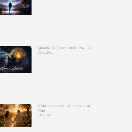
Quando Te Quero Sem Ruído – 37
05/08/2026
A Mulher que Deus Conduziu Até
Mim
03/08/2026