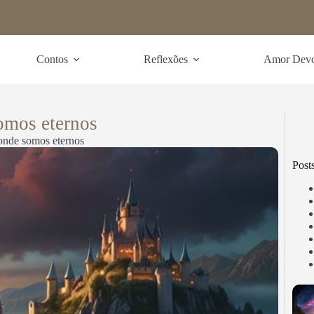
Contos
Reflexões
Amor Dev
omos eternos
onde somos eternos
Post