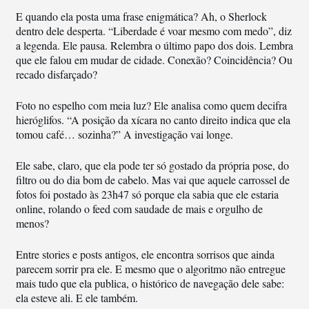
E quando ela posta uma frase enigmática? Ah, o Sherlock
dentro dele desperta. “Liberdade é voar mesmo com medo”, diz
a legenda. Ele pausa. Relembra o último papo dos dois. Lembra
que ele falou em mudar de cidade. Conexão? Coincidência? Ou
recado disfarçado?
Foto no espelho com meia luz? Ele analisa como quem decifra
hieróglifos. “A posição da xícara no canto direito indica que ela
tomou café… sozinha?” A investigação vai longe.
Ele sabe, claro, que ela pode ter só gostado da própria pose, do
filtro ou do dia bom de cabelo. Mas vai que aquele carrossel de
fotos foi postado às 23h47 só porque ela sabia que ele estaria
online, rolando o feed com saudade de mais e orgulho de
menos?
Entre stories e posts antigos, ele encontra sorrisos que ainda
parecem sorrir pra ele. E mesmo que o algoritmo não entregue
mais tudo que ela publica, o histórico de navegação dele sabe:
ela esteve ali. E ele também.