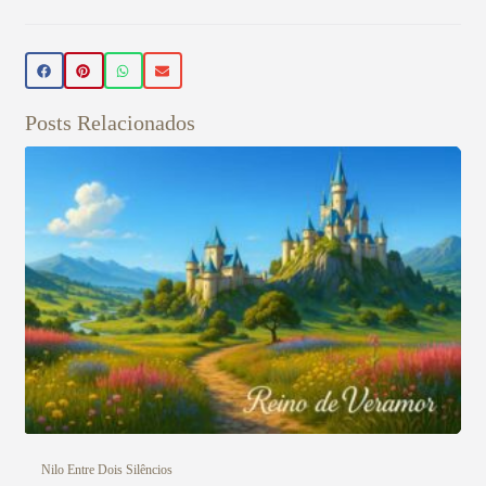
Beleza Vegan
🌿 Realce sua beleza de forma natural!
Conheça nossos produtos de beleza
veganos 💚 Use o cupom PRIMEIRA15 e
Posts Relacionados
ganhe 15% OFF na sua primeira compra!
Aproveite! ✨
Veja aqui
Nilo Entre Dois Silêncios