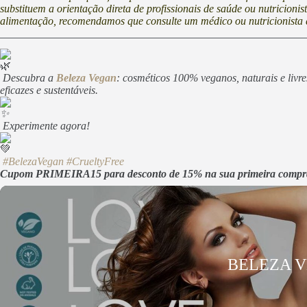
substituem a orientação direta de profissionais de saúde ou nutricioni
alimentação, recomendamos que consulte um médico ou nutricionista 
Descubra a
Beleza Vegan
: cosméticos 100% veganos, naturais e livr
eficazes e sustentáveis.
Experimente agora!
#BelezaVegan
#CrueltyFree
Cupom PRIMEIRA15 para desconto de 15% na sua primeira compr
BELEZA 