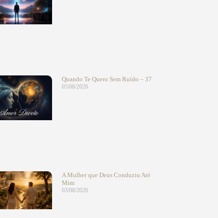
Quando Te Quero Sem Ruído – 37
05/08/2026
A Mulher que Deus Conduziu Até
Mim
03/08/2026