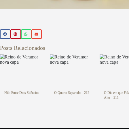
Beleza 
🌿 Realce sua beleza de forma natur
Posts Relacionados
beleza veganos 💚 Use o cupom PR
sua primeira compra
Veja aqu
Nilo Entre Dois Silêncios
O Quarto Separado – 212
O Dia em que Fal
Alto – 211