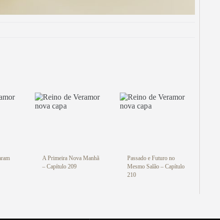
Vegan
al! Conheça nossos produtos de
IMEIRA15 e ganhe 15% OFF na
! Aproveite! ✨
i
aram
A Primeira Nova Manhã
Passado e Futuro no
– Capítulo 209
Mesmo Salão – Capítulo
210