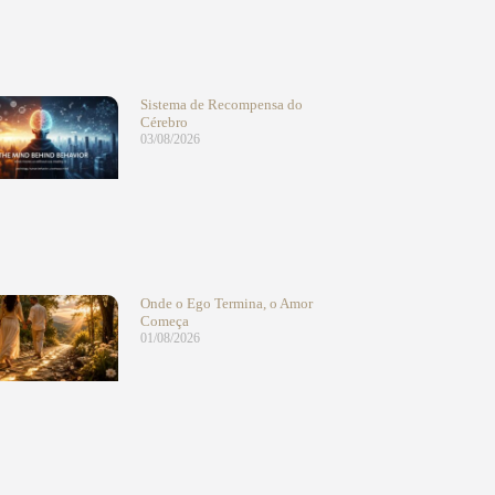
Sistema de Recompensa do
Cérebro
03/08/2026
Onde o Ego Termina, o Amor
Começa
01/08/2026