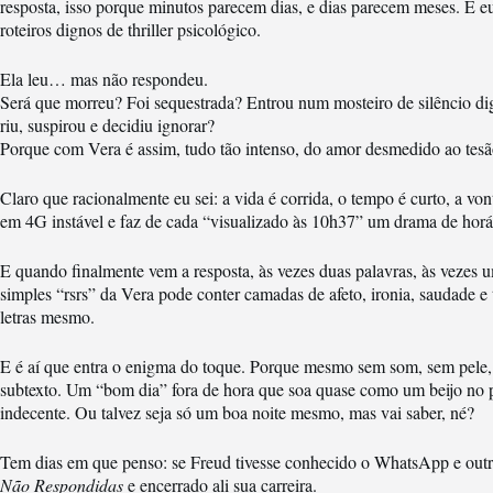
resposta, isso porque minutos parecem dias, e dias parecem meses. E e
roteiros dignos de thriller psicológico.
Ela leu… mas não respondeu.
Será que morreu? Foi sequestrada? Entrou num mosteiro de silêncio dig
riu, suspirou e decidiu ignorar?
Porque com Vera é assim, tudo tão intenso, do amor desmedido ao tes
Claro que racionalmente eu sei: a vida é corrida, o tempo é curto, a vo
em 4G instável e faz de cada “visualizado às 10h37” um drama de horá
E quando finalmente vem a resposta, às vezes duas palavras, às vezes
simples “rsrs” da Vera pode conter camadas de afeto, ironia, saudade 
letras mesmo.
E é aí que entra o enigma do toque. Porque mesmo sem som, sem pel
subtexto. Um “bom dia” fora de hora que soa quase como um beijo no
indecente. Ou talvez seja só um boa noite mesmo, mas vai saber, né?
Tem dias em que penso: se Freud tivesse conhecido o WhatsApp e outras
Não Respondidas
e encerrado ali sua carreira.