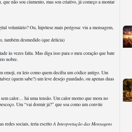
u, que não sou ciumento, mas sou criativo, já começo a montar
ital voluntário? Ou, hipótese mais perigosa: viu a mensagem,
ão, também desmedido (que delícia)
ntade às vezes falta. Mas diga isso para o meu coração que bate
rio nobre.
 um emoji, eu leio como quem decifra um códice antigo. Um
e talvez (quem sabe?) um leve desejo guardado, ou apenas duas
e, sem calor… há uma tensão. Um calor morno que mora no
 pescoço. Um “vai dormir já?” que soa como um convite
 redes sociais, teria escrito
A Interpretação das Mensagens